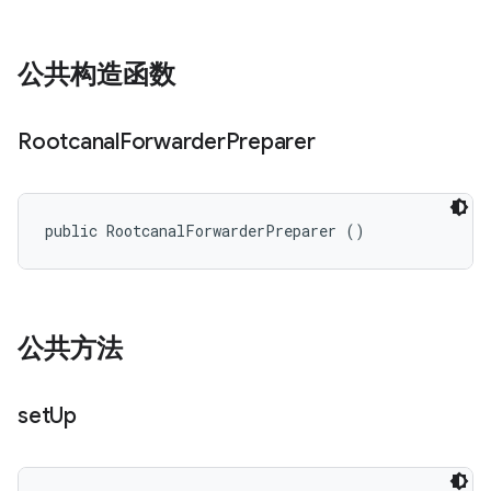
公共构造函数
Rootcanal
Forwarder
Preparer
public RootcanalForwarderPreparer ()
公共方法
set
Up