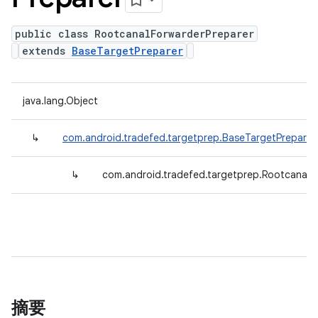
public class RootcanalForwarderPreparer
extends
BaseTargetPreparer
java.lang.Object
↳
com.android.tradefed.targetprep.BaseTargetPreparer
↳
com.android.tradefed.targetprep.RootcanalF
摘要