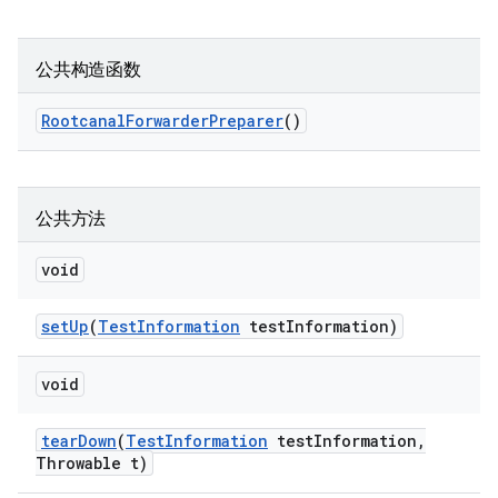
公共构造函数
Rootcanal
Forwarder
Preparer
()
公共方法
void
set
Up
(
Test
Information
test
Information)
void
tear
Down
(
Test
Information
test
Information
,
Throwable t)