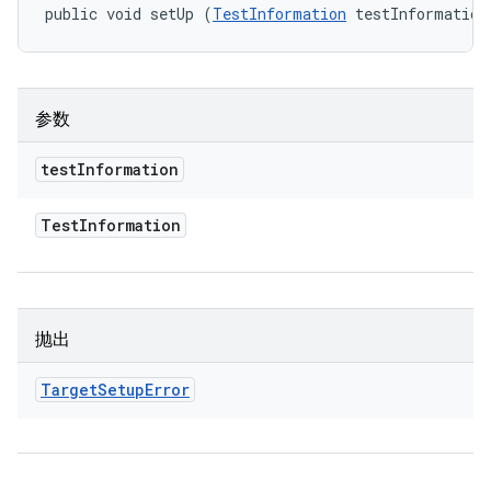
public void setUp (
TestInformation
 testInformation
参数
test
Information
Test
Information
抛出
Target
Setup
Error