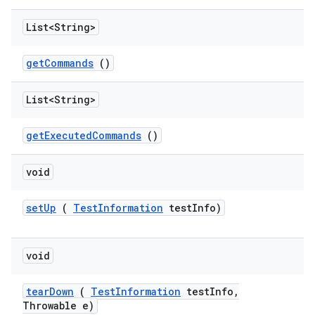
List<String>
get
Commands
()
List<String>
get
Executed
Commands
()
void
set
Up
(
Test
Information
test
Info)
void
tear
Down
(
Test
Information
test
Info
,
Throwable e)