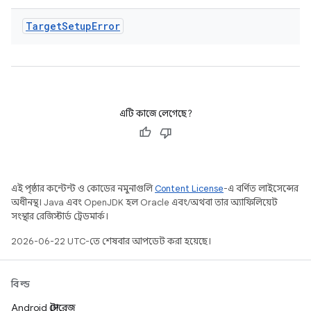
Target
Setup
Error
এটি কাজে লেগেছে?
এই পৃষ্ঠার কন্টেন্ট ও কোডের নমুনাগুলি
Content License
-এ বর্ণিত লাইসেন্সের
অধীনস্থ। Java এবং OpenJDK হল Oracle এবং/অথবা তার অ্যাফিলিয়েট
সংস্থার রেজিস্টার্ড ট্রেডমার্ক।
2026-06-22 UTC-তে শেষবার আপডেট করা হয়েছে।
বিল্ড
Android স্টোরেজ