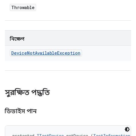
Throwable
নিক্ষেপ
Device
Not
Available
Exception
সুরক্ষিত পদ্ধতি
ডিভাইস পান
protected 
ITestDevice
 getDevice (
TestInformation
 t