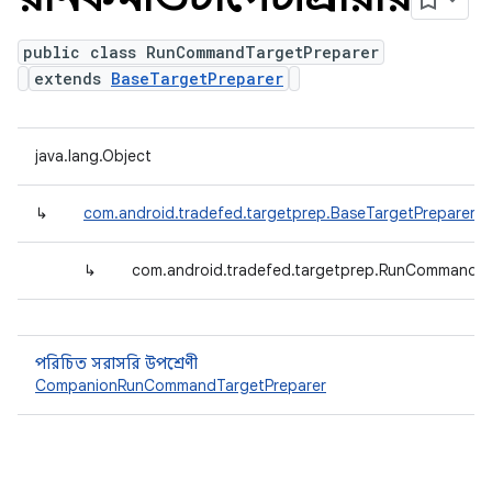
public class RunCommandTargetPreparer
extends
BaseTargetPreparer
java.lang.Object
↳
com.android.tradefed.targetprep.BaseTargetPreparer
↳
com.android.tradefed.targetprep.RunCommandTa
পরিচিত সরাসরি উপশ্রেণী
CompanionRunCommandTargetPreparer