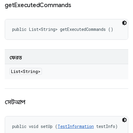
get
Executed
Commands
public List<String> getExecutedCommands ()
ফেরত
List<String>
সেটআপ
public void setUp (
TestInformation
 testInfo)