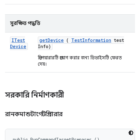
সুরক্ষিত পদ্ধতি
ITest
get
Device
(
Test
Information
test
Device
Info)
প্রিপেয়ারারটি প্রয়োগ করার জন্য ডিভাইসটি ফেরত
দেয়।
সরকারি নির্মাণকারী
রানকমান্ডটার্গেটপ্রিপারার
public RunCommandTargetPreparer ()