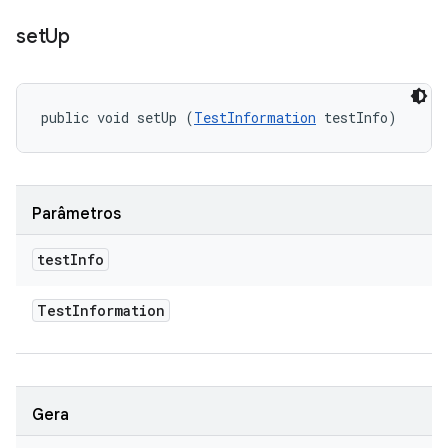
set
Up
public void setUp (
TestInformation
 testInfo)
Parâmetros
test
Info
Test
Information
Gera