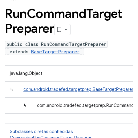
Run
Command
Target
Preparer
public class RunCommandTargetPreparer
extends
BaseTargetPreparer
java.lang.Object
↳
com.android.tradefed.targetprep.BaseTargetPreparer
↳
com.android.tradefed.targetprep.RunCommandTa
Subclasses diretas conhecidas
CompanionRunCommandTargetPreparer