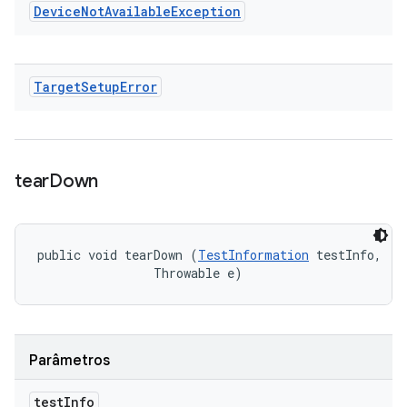
Device
Not
Available
Exception
Target
Setup
Error
tear
Down
public void tearDown (
TestInformation
 testInfo, 

                Throwable e)
Parâmetros
test
Info