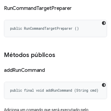
Run
Command
Target
Preparer
public RunCommandTargetPreparer ()
Métodos públicos
add
Run
Command
public final void addRunCommand (String cmd)
Adiciona um comando que será executado pelo