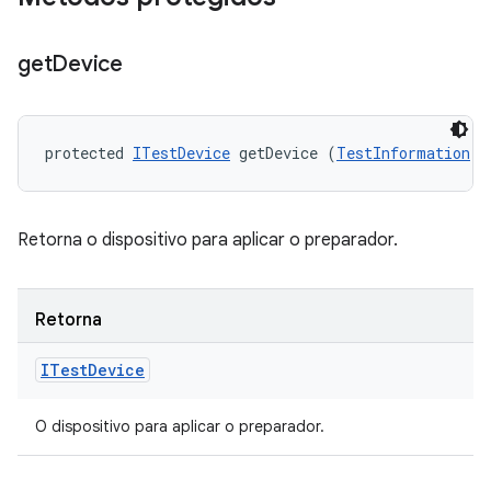
get
Device
protected 
ITestDevice
 getDevice (
TestInformation
 t
Retorna o dispositivo para aplicar o preparador.
Retorna
ITest
Device
O dispositivo para aplicar o preparador.