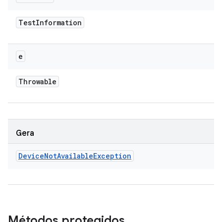
Test
Information
e
Throwable
Gera
Device
Not
Available
Exception
Métodos protegidos