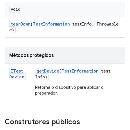
void
tear
Down
(
Test
Information
test
Info
,
Throwable
e)
Métodos protegidos
ITest
get
Device
(
Test
Information
test
Device
Info)
Retorna o dispositivo para aplicar o
preparador.
Construtores públicos