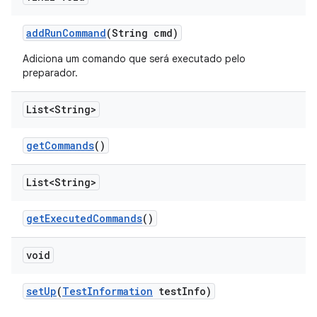
add
Run
Command
(String cmd)
Adiciona um comando que será executado pelo
preparador.
List<String>
get
Commands
()
List<String>
get
Executed
Commands
()
void
set
Up
(
Test
Information
test
Info)