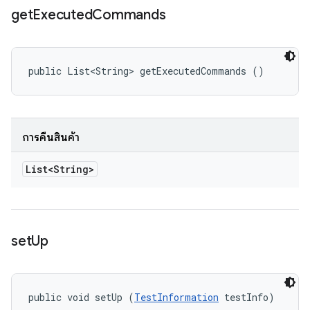
get
Executed
Commands
public List<String> getExecutedCommands ()
การคืนสินค้า
List<String>
set
Up
public void setUp (
TestInformation
 testInfo)