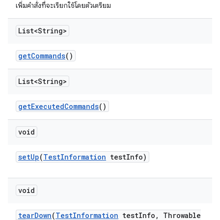
เพิ่มคำสั่งที่จะเรียกใช้โดยตัวเตรียม
List<String>
get
Commands
()
List<String>
get
Executed
Commands
()
void
set
Up
(
Test
Information
test
Info)
void
tear
Down
(
Test
Information
test
Info
,
Throwable