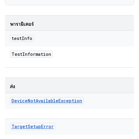
พารามิเตอร์
test
Info
Test
Information
ส่ง
Device
Not
Available
Exception
Target
Setup
Error