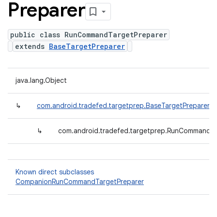
Preparer
public class RunCommandTargetPreparer
extends
BaseTargetPreparer
java.lang.Object
↳
com.android.tradefed.targetprep.BaseTargetPreparer
↳
com.android.tradefed.targetprep.RunCommandTa
Known direct subclasses
CompanionRunCommandTargetPreparer