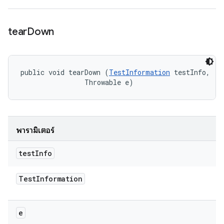
tear
Down
public void tearDown (
TestInformation
 testInfo, 

                Throwable e)
พารามิเตอร์
test
Info
Test
Information
e