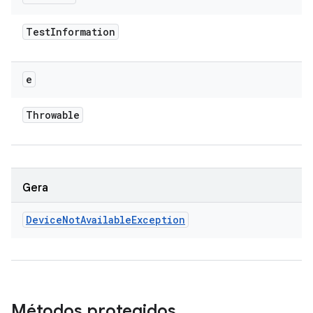
Test
Information
e
Throwable
Gera
Device
Not
Available
Exception
Métodos protegidos