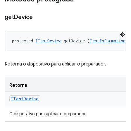
get
Device
protected 
ITestDevice
 getDevice (
TestInformation
 t
Retorna o dispositivo para aplicar o preparador.
Retorna
ITest
Device
O dispositivo para aplicar o preparador.