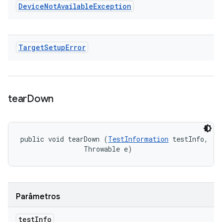
Device
Not
Available
Exception
Target
Setup
Error
tear
Down
public void tearDown (
TestInformation
 testInfo, 

                Throwable e)
Parâmetros
test
Info