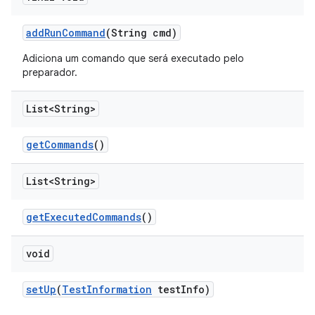
add
Run
Command
(String cmd)
Adiciona um comando que será executado pelo
preparador.
List<String>
get
Commands
()
List<String>
get
Executed
Commands
()
void
set
Up
(
Test
Information
test
Info)