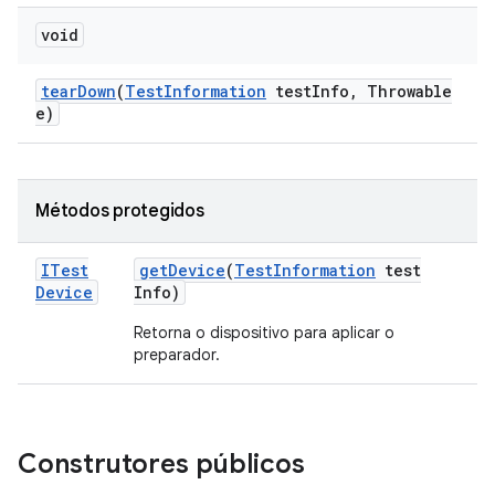
void
tear
Down
(
Test
Information
test
Info
,
Throwable
e)
Métodos protegidos
ITest
get
Device
(
Test
Information
test
Device
Info)
Retorna o dispositivo para aplicar o
preparador.
Construtores públicos