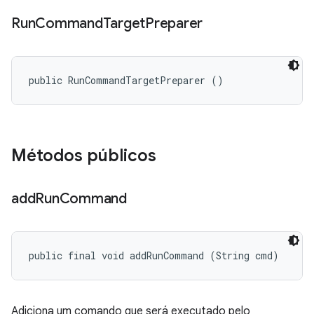
Run
Command
Target
Preparer
public RunCommandTargetPreparer ()
Métodos públicos
add
Run
Command
public final void addRunCommand (String cmd)
Adiciona um comando que será executado pelo