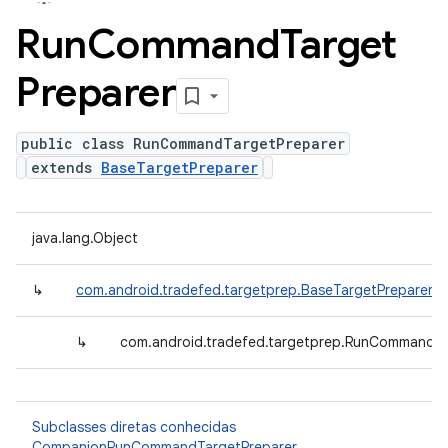
Run
Command
Target
Preparer
public class RunCommandTargetPreparer
extends
BaseTargetPreparer
java.lang.Object
↳
com.android.tradefed.targetprep.BaseTargetPreparer
↳
com.android.tradefed.targetprep.RunCommandTa
Subclasses diretas conhecidas
CompanionRunCommandTargetPreparer