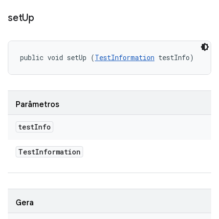
set
Up
public void setUp (
TestInformation
 testInfo)
Parâmetros
test
Info
Test
Information
Gera