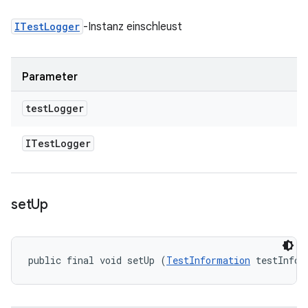
ITestLogger
-Instanz einschleust
Parameter
test
Logger
ITest
Logger
set
Up
public final void setUp (
TestInformation
 testInfo)