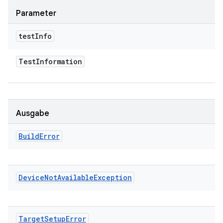
Parameter
test
Info
Test
Information
Ausgabe
Build
Error
Device
Not
Available
Exception
Target
Setup
Error