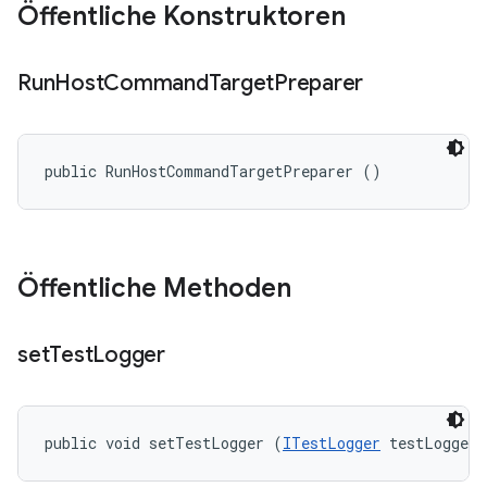
Öffentliche Konstruktoren
Run
Host
Command
Target
Preparer
public RunHostCommandTargetPreparer ()
Öffentliche Methoden
set
Test
Logger
public void setTestLogger (
ITestLogger
 testLogger)