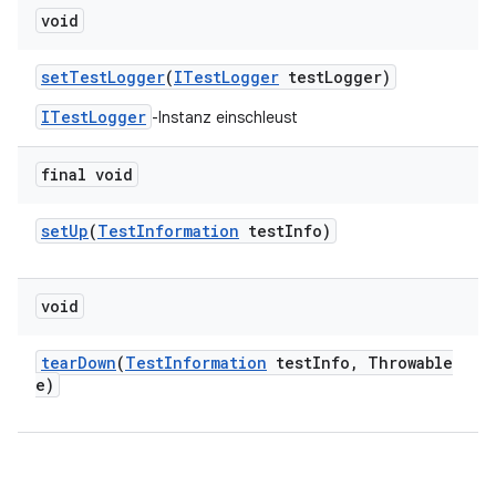
void
set
Test
Logger
(
ITest
Logger
test
Logger)
ITestLogger
-Instanz einschleust
final void
set
Up
(
Test
Information
test
Info)
void
tear
Down
(
Test
Information
test
Info
,
Throwable
e)