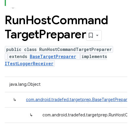
Run
Host
Command
Target
Preparer
public class RunHostCommandTargetPreparer
extends
BaseTargetPreparer
implements
ITestLoggerReceiver
java.lang.Object
↳
com.android.tradefed.targetprep.BaseTargetPreparer
↳
com.android.tradefed.targetprep.RunHostC