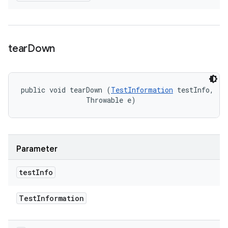
tear
Down
public void tearDown (
TestInformation
 testInfo, 

                Throwable e)
Parameter
test
Info
Test
Information