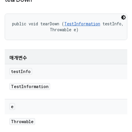
public void tearDown (
TestInformation
 testInfo, 

                Throwable e)
매개변수
test
Info
Test
Information
e
Throwable