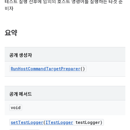
테스트 실행 전후에 임의의 호스트 명령어를 실행하는 타겟 준
비자
요약
공개 생성자
Run
Host
Command
Target
Preparer
()
공개 메서드
void
set
Test
Logger
(
ITest
Logger
test
Logger)