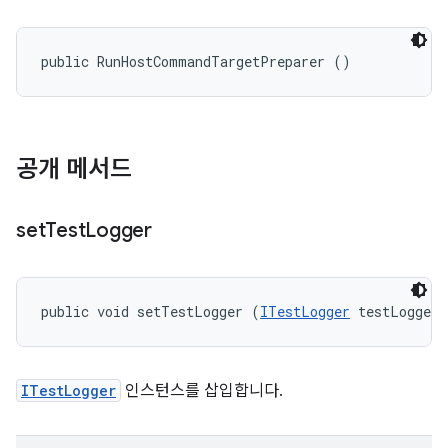
public RunHostCommandTargetPreparer ()
공개 메서드
set
Test
Logger
public void setTestLogger (
ITestLogger
 testLogger)
ITestLogger
인스턴스를 삽입합니다.