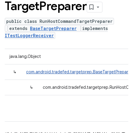
Target
Preparer
public class RunHostCommandTargetPreparer
extends
BaseTargetPreparer
implements
ITestLoggerReceiver
java.lang.Object
↳
com.android.tradefed.targetprep.BaseTargetPreparer
↳
com.android.tradefed.targetprep.RunHostC