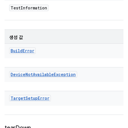
Test
Information
생성 값
Build
Error
Device
Not
Available
Exception
Target
Setup
Error
tear
Down