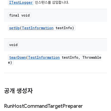
ITestLogger
인스턴스를 삽입합니다.
final void
set
Up
(
Test
Information
test
Info)
void
tear
Down
(
Test
Information
test
Info
,
Throwable
e)
공개 생성자
Run
Host
Command
Target
Preparer