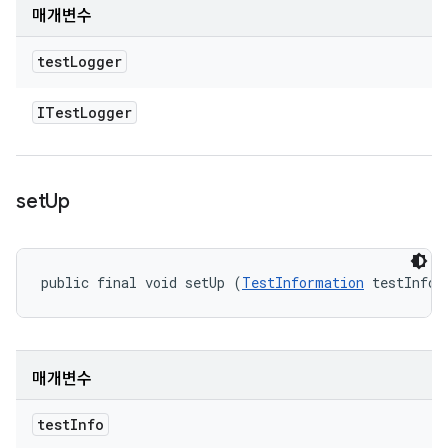
매개변수
test
Logger
ITest
Logger
set
Up
public final void setUp (
TestInformation
 testInfo)
매개변수
test
Info