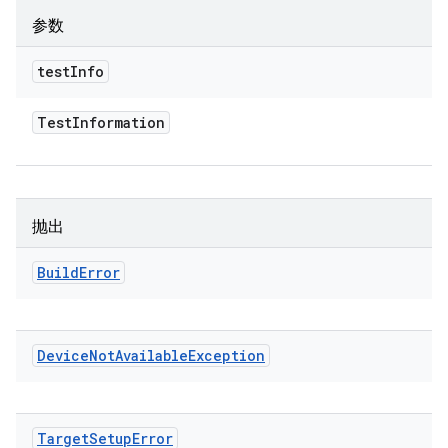
参数
test
Info
Test
Information
抛出
Build
Error
Device
Not
Available
Exception
Target
Setup
Error