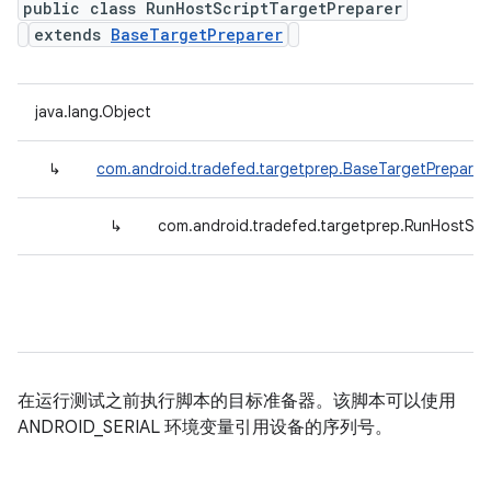
public class RunHostScriptTargetPreparer
extends
BaseTargetPreparer
java.lang.Object
↳
com.android.tradefed.targetprep.BaseTargetPreparer
↳
com.android.tradefed.targetprep.RunHostScr
在运行测试之前执行脚本的目标准备器。该脚本可以使用
ANDROID_SERIAL 环境变量引用设备的序列号。