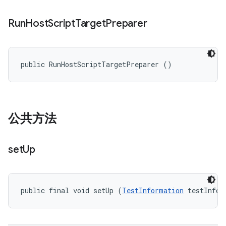
Run
Host
Script
Target
Preparer
public RunHostScriptTargetPreparer ()
公共方法
set
Up
public final void setUp (
TestInformation
 testInfo)