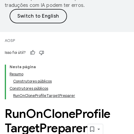
traduções com IA podem ter erros.
AOSP
Isso foi útil?
Nesta página
Resumo
Construtores públicos
Construtores públicos
RunOnCloneProfileTargetPreparer
Run
On
Clone
Profile
Target
Preparer