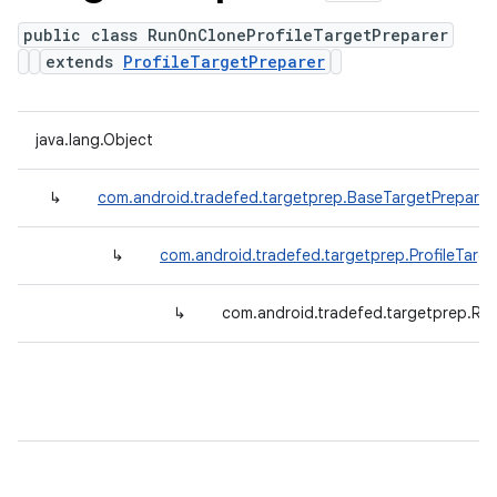
public class RunOnCloneProfileTargetPreparer
extends
ProfileTargetPreparer
java.lang.Object
↳
com.android.tradefed.targetprep.BaseTargetPreparer
↳
com.android.tradefed.targetprep.ProfileTarge
↳
com.android.tradefed.targetprep.Ru