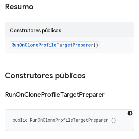
Resumo
Construtores públicos
Run
On
Clone
Profile
Target
Preparer
()
Construtores públicos
Run
On
Clone
Profile
Target
Preparer
public RunOnCloneProfileTargetPreparer ()