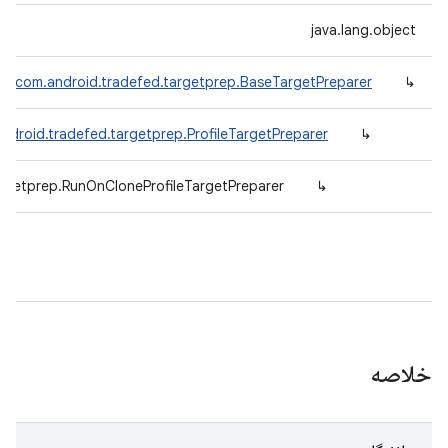
java.lang.object
com.android.tradefed.targetprep.BaseTargetPreparer
↳
ndroid.tradefed.targetprep.ProfileTargetPreparer
↳
argetprep.RunOnCloneProfileTargetPreparer
↳
خلاصه