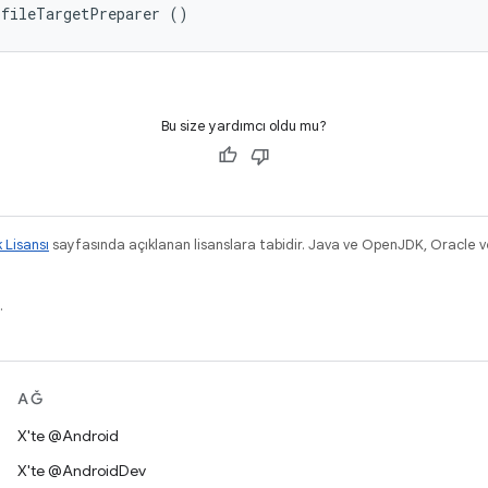
ofileTargetPreparer ()
Bu size yardımcı oldu mu?
k Lisansı
sayfasında açıklanan lisanslara tabidir. Java ve OpenJDK, Oracle ve/v
.
AĞ
X'te @Android
X'te @AndroidDev