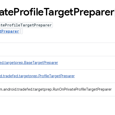
ate
Profile
Target
Preparer
ateProfileTargetPreparer
tPreparer
ed.targetprep.BaseTargetPreparer
d.tradefed.targetprep.ProfileTargetPreparer
m.android.tradefed.targetprep.RunOnPrivateProfileTargetPreparer