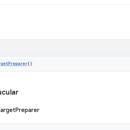
rget
Preparer
()
ucular
Target
Preparer