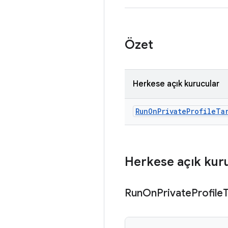
Özet
Herkese açık kurucular
Run
On
Private
Profile
Ta
Herkese açık kur
Run
On
Private
Profile