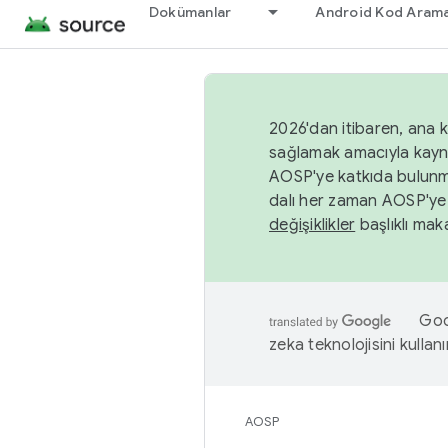
Dokümanlar
Android Kod Arama
2026'dan itibaren, ana k
sağlamak amacıyla kayn
AOSP'ye katkıda bulunm
dalı her zaman AOSP'ye 
değişiklikler
başlıklı maka
Goog
zeka teknolojisini kullanı
AOSP