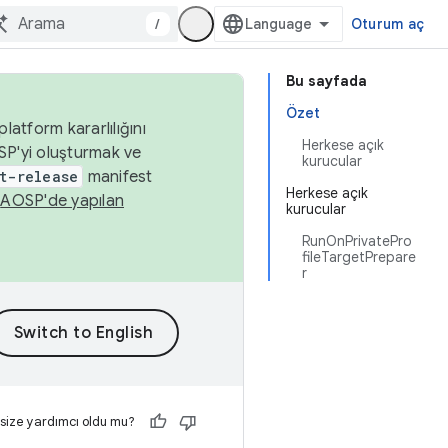
/
Oturum aç
Bu sayfada
Özet
latform kararlılığını
Herkese açık
SP'yi oluşturmak ve
kurucular
t-release
manifest
Herkese açık
n
AOSP'de yapılan
kurucular
RunOnPrivatePro
fileTargetPrepare
r
 size yardımcı oldu mu?