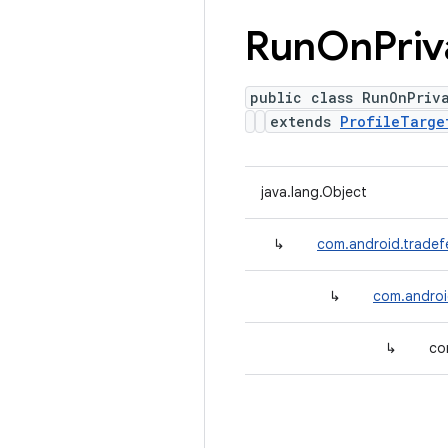
Run
On
Priv
public class RunOnPriv
extends
ProfileTarge
java.lang.Object
↳
com.android.tradef
↳
com.androi
↳
co