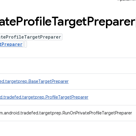
ate
Profile
Target
Preparer
ateProfileTargetPreparer
tPreparer
ed.targetprep.BaseTargetPreparer
d.tradefed.targetprep.ProfileTargetPreparer
m.android.tradefed.targetprep.RunOnPrivateProfileTargetPreparer