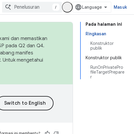
/
Masuk
Pada halaman ini
Ringkasan
 kami dan memastikan
Konstruktor
OSP pada Q2 dan Q4.
publik
Cabang manifes
Konstruktor publik
SP. Untuk mengetahui
RunOnPrivatePro
fileTargetPrepare
r
formasi ini membantu?