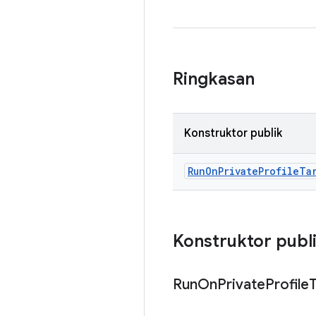
Ringkasan
Konstruktor publik
Run
On
Private
Profile
Ta
Konstruktor publ
Run
On
Private
Profile