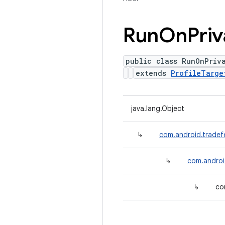
Run
On
Priv
public class RunOnPriv
extends
ProfileTarge
java.lang.Object
↳
com.android.tradef
↳
com.androi
↳
co