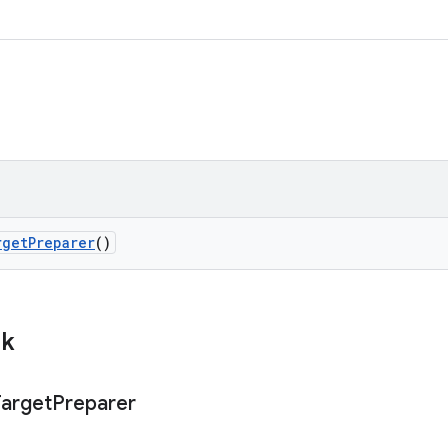
rget
Preparer
()
ik
Target
Preparer