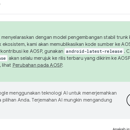
h
uk menyelaraskan dengan model pengembangan stabil trunk
tuk ekosistem, kami akan memublikasikan kode sumber ke A
kontribusi ke AOSP, gunakan
android-latest-release
. 
ase
akan selalu merujuk ke rilis terbaru yang dikirim ke AO
 lihat
Perubahan pada AOSP
.
gle menggunakan teknologi AI untuk menerjemahkan
a pilihan Anda. Terjemahan AI mungkin mengandung
Apakah in