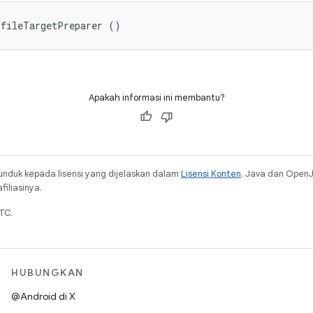
ofileTargetPreparer ()
Apakah informasi ini membantu?
unduk kepada lisensi yang dijelaskan dalam
Lisensi Konten
. Java dan Open
iliasinya.
TC.
HUBUNGKAN
@Android di X