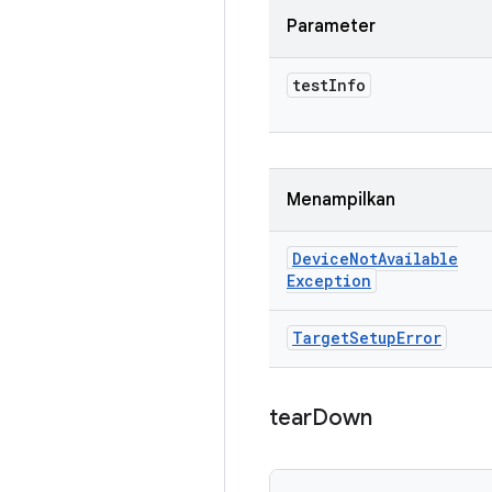
Parameter
test
Info
Menampilkan
Device
Not
Available
Exception
Target
Setup
Error
tear
Down