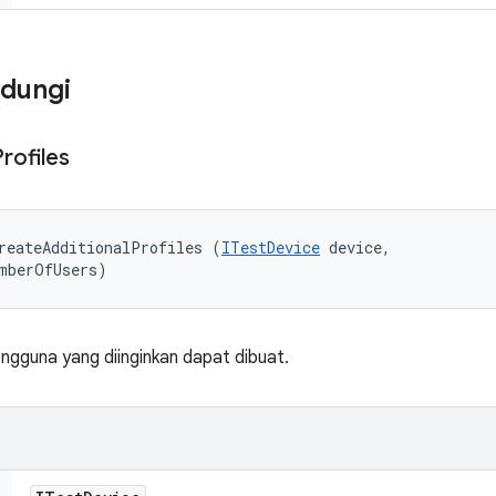
ndungi
rofiles
reateAdditionalProfiles (
ITestDevice
 device, 

mberOfUsers)
gguna yang diinginkan dapat dibuat.