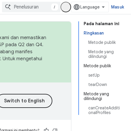
/
Masuk
Pada halaman ini
Ringkasan
 kami dan memastikan
Metode publik
OSP pada Q2 dan Q4.
Cabang manifes
Metode yang
dilindungi
SP. Untuk mengetahui
Metode publik
setUp
tearDown
Metode yang
dilindungi
canCreateAdditi
onalProfiles
formasi ini membantu?