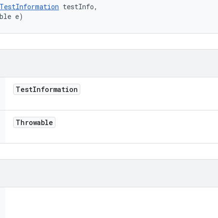
TestInformation
 testInfo, 

ble e)
Test
Information
Throwable