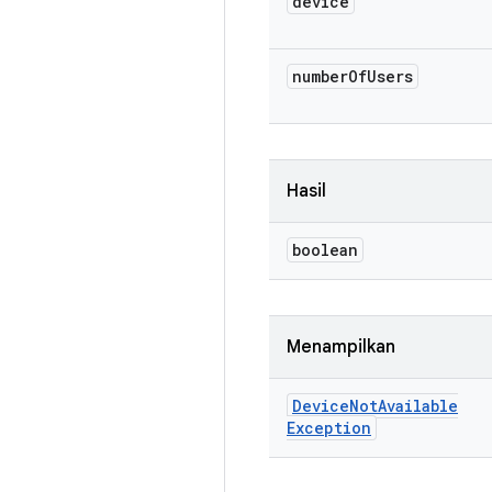
device
number
Of
Users
Hasil
boolean
Menampilkan
Device
Not
Available
Exception