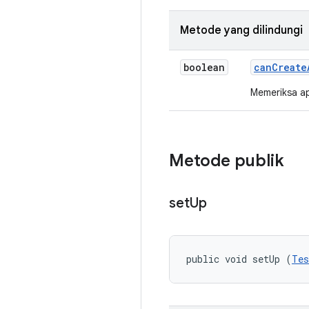
Metode yang dilindungi
boolean
can
Create
Memeriksa ap
Metode publik
set
Up
public void setUp (
Tes