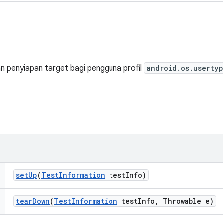
n penyiapan target bagi pengguna profil
android.os.userty
set
Up
(
Test
Information
test
Info)
tear
Down
(
Test
Information
test
Info
,
Throwable e)