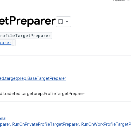
et
Preparer
ProfileTargetPreparer
parer
ed.targetprep.BaseTargetPreparer
d.tradefed.targetprep.ProfileTargetPreparer
enal
parer
,
RunOnPrivateProfileTargetPreparer
,
RunOnWorkProfileTargetP