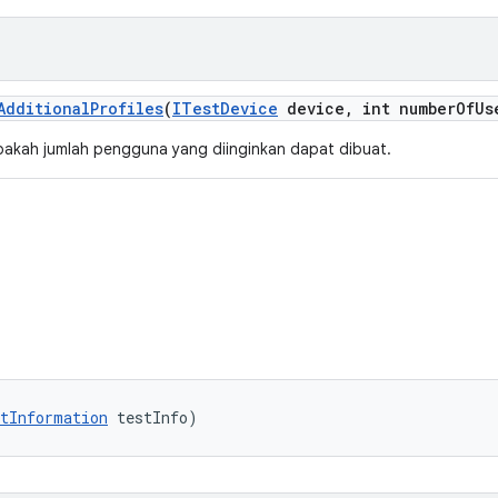
Additional
Profiles
(
ITest
Device
device
,
int number
Of
Us
akah jumlah pengguna yang diinginkan dapat dibuat.
tInformation
 testInfo)