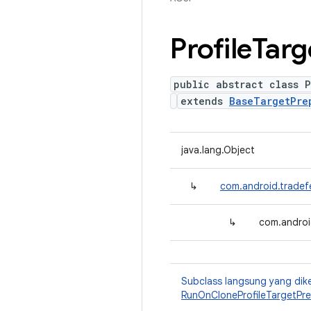
Profile
Targ
public abstract class 
extends
BaseTargetPre
java.lang.Object
↳
com.android.tradef
↳
com.androi
Subclass langsung yang dik
RunOnCloneProfileTargetPre