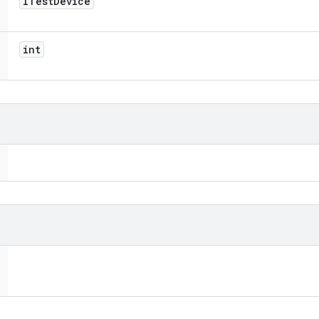
ITest
Device
int