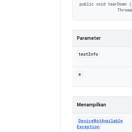
public void tearDown (
                Throwa
Parameter
test
Info
e
Menampilkan
Device
Not
Available
Exception