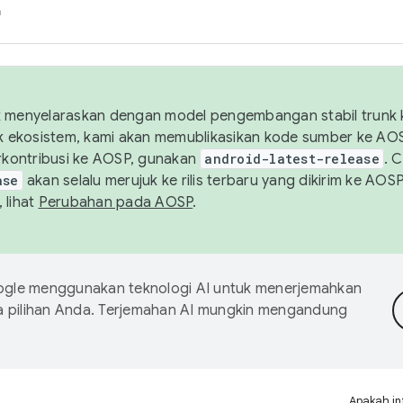
h
uk menyelaraskan dengan model pengembangan stabil trunk
tuk ekosistem, kami akan memublikasikan kode sumber ke A
kontribusi ke AOSP, gunakan
android-latest-release
. 
ase
akan selalu merujuk ke rilis terbaru yang dikirim ke AO
 lihat
Perubahan pada AOSP
.
gle menggunakan teknologi AI untuk menerjemahkan
a pilihan Anda. Terjemahan AI mungkin mengandung
Apakah in