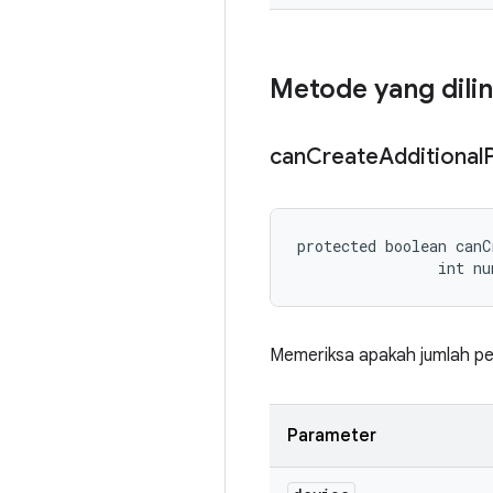
Metode yang dili
can
Create
Additional
P
protected boolean canC
                int nu
Memeriksa apakah jumlah pen
Parameter