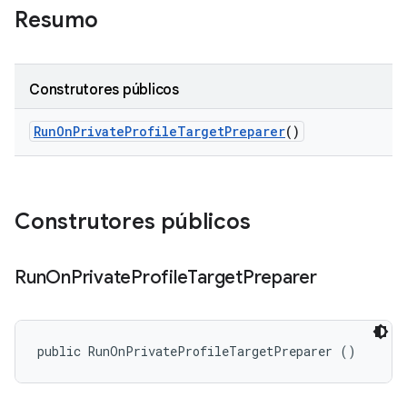
Resumo
Construtores públicos
Run
On
Private
Profile
Target
Preparer
()
Construtores públicos
Run
On
Private
Profile
Target
Preparer
public RunOnPrivateProfileTargetPreparer ()