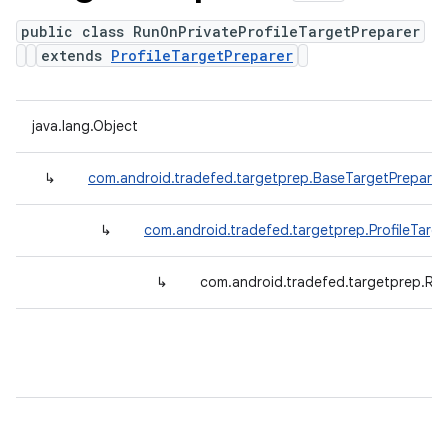
public class RunOnPrivateProfileTargetPreparer
extends
ProfileTargetPreparer
java.lang.Object
↳
com.android.tradefed.targetprep.BaseTargetPreparer
↳
com.android.tradefed.targetprep.ProfileTarge
↳
com.android.tradefed.targetprep.Run