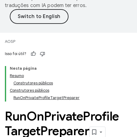
traduções com IA podem ter erros.
AOSP
Isso foi útil?
Nesta página
Resumo
Construtores públicos
Construtores públicos
RunOnPrivateProfileTargetPreparer
Run
On
Private
Profile
Target
Preparer