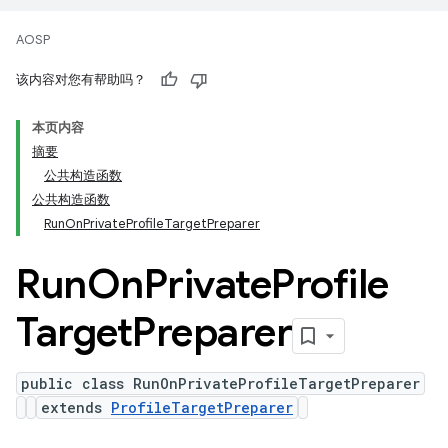
AOSP
该内容对您有帮助吗？
本页内容
摘要
公共构造函数
公共构造函数
RunOnPrivateProfileTargetPreparer
Run
On
Private
Profile
Target
Preparer
public class RunOnPrivateProfileTargetPreparer
extends
ProfileTargetPreparer