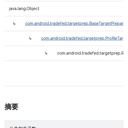
java.lang.Object
↳
com.android.tradefed.targetprep.BaseTargetPreparer
↳
com.android.tradefed.targetprep.ProfileTarge
↳
com.android.tradefed.targetprep.Run
摘要