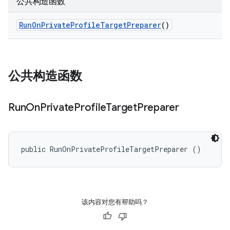
公共构造函数
Run
On
Private
Profile
Target
Preparer
()
公共构造函数
Run
On
Private
Profile
Target
Preparer
public RunOnPrivateProfileTargetPreparer ()
该内容对您有帮助吗？