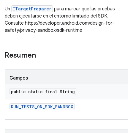
Un
ITargetPreparer
para marcar que las pruebas
deben ejecutarse en el entorno limitado del SDK.
Consulte https://developer.android.com/design-for-
safety/privacy-sandbox/sdk-runtime
Resumen
Campos
public static final String
RUN
_
TESTS
_
ON
_
SDK
_
SANDBOX