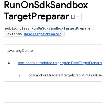
Run
On
Sdk
Sandbox
Target
Preparar
public class RunOnSdkSandboxTargetPreparer
extends
BaseTargetPreparer
java.lang.Objeto
↳
com.android.tradefed.targetprep.BaseTargetPreparer
↳
com.android.tradefed.targetprep.RunOnSdkSand