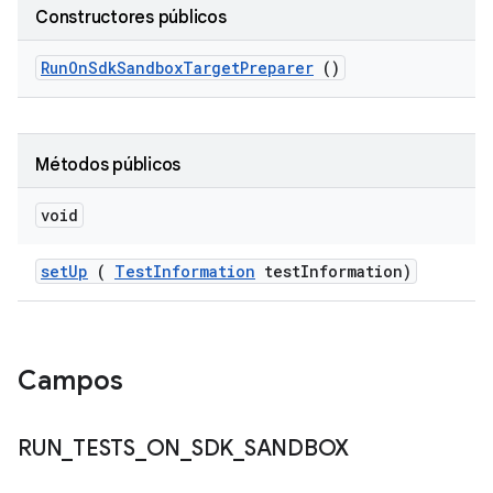
Constructores públicos
Run
On
Sdk
Sandbox
Target
Preparer
()
Métodos públicos
void
set
Up
(
Test
Information
test
Information)
Campos
RUN
_
TESTS
_
ON
_
SDK
_
SANDBOX