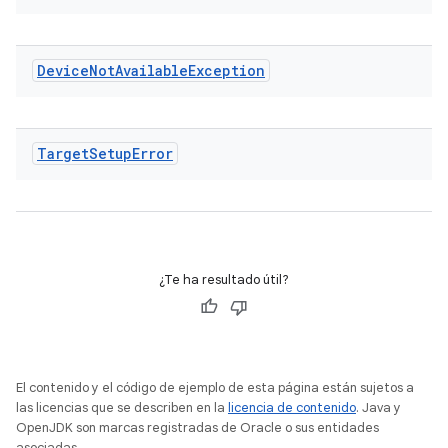
Device
Not
Available
Exception
Target
Setup
Error
¿Te ha resultado útil?
El contenido y el código de ejemplo de esta página están sujetos a
las licencias que se describen en la
licencia de contenido
. Java y
OpenJDK son marcas registradas de Oracle o sus entidades
asociadas.