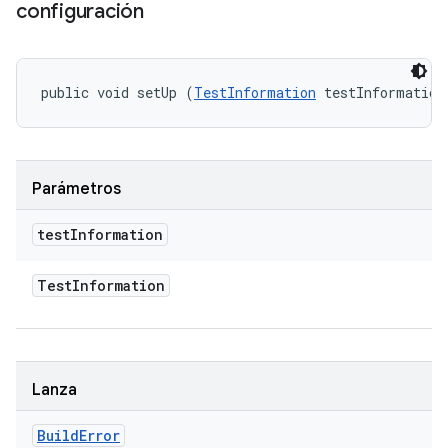
configuración
public void setUp (
TestInformation
 testInformation
Parámetros
test
Information
Test
Information
Lanza
Build
Error