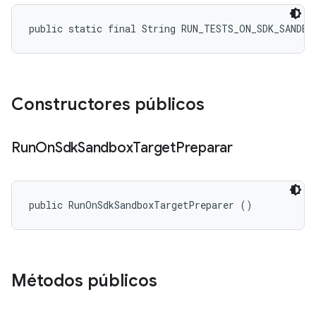
public static final String RUN_TESTS_ON_SDK_SANDBO
Constructores públicos
Run
On
Sdk
Sandbox
Target
Preparar
public RunOnSdkSandboxTargetPreparer ()
Métodos públicos