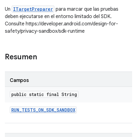
Un
ITargetPreparer
para marcar que las pruebas
deben ejecutarse en el entorno limitado del SDK.
Consulte https://developer.android.com/design-for-
safety/privacy-sandbox/sdk-runtime
Resumen
Campos
public static final String
RUN
_
TESTS
_
ON
_
SDK
_
SANDBOX