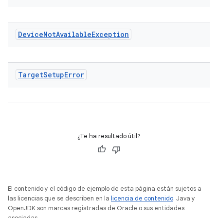
Device
Not
Available
Exception
Target
Setup
Error
¿Te ha resultado útil?
El contenido y el código de ejemplo de esta página están sujetos a
las licencias que se describen en la
licencia de contenido
. Java y
OpenJDK son marcas registradas de Oracle o sus entidades
asociadas.