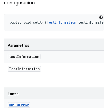
configuración
public void setUp (
TestInformation
 testInformation
Parámetros
test
Information
Test
Information
Lanza
Build
Error