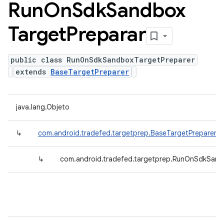
Run
On
Sdk
Sandbox
Target
Preparar
public class RunOnSdkSandboxTargetPreparer
extends
BaseTargetPreparer
java.lang.Objeto
↳
com.android.tradefed.targetprep.BaseTargetPreparer
↳
com.android.tradefed.targetprep.RunOnSdkSand