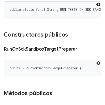
public static final String RUN_TESTS_ON_SDK_SANDBO
Constructores públicos
Run
On
Sdk
Sandbox
Target
Preparar
public RunOnSdkSandboxTargetPreparer ()
Métodos públicos