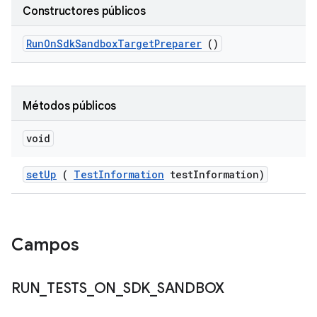
Constructores públicos
Run
On
Sdk
Sandbox
Target
Preparer
()
Métodos públicos
void
set
Up
(
Test
Information
test
Information)
Campos
RUN
_
TESTS
_
ON
_
SDK
_
SANDBOX