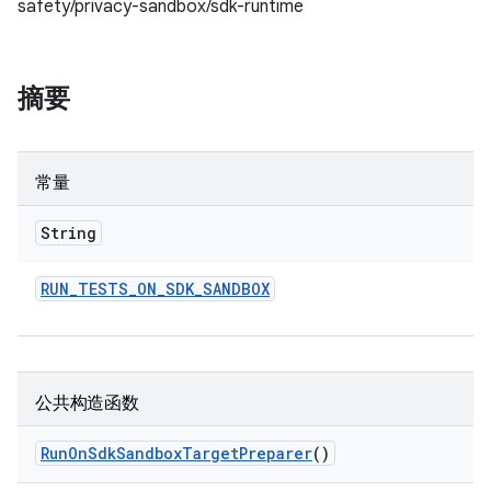
safety/privacy-sandbox/sdk-runtime
摘要
常量
String
RUN
_
TESTS
_
ON
_
SDK
_
SANDBOX
公共构造函数
Run
On
Sdk
Sandbox
Target
Preparer
()