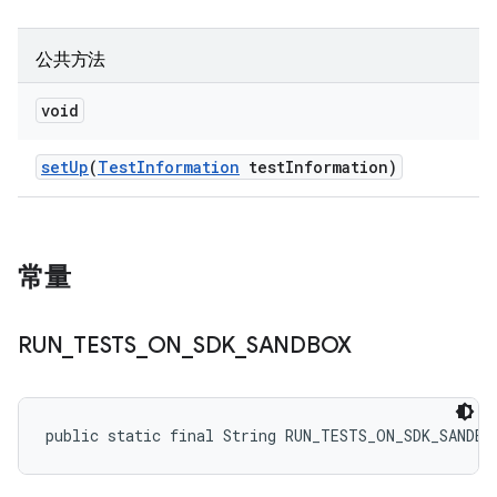
公共方法
void
set
Up
(
Test
Information
test
Information)
常量
RUN
_
TESTS
_
ON
_
SDK
_
SANDBOX
public static final String RUN_TESTS_ON_SDK_SANDBO