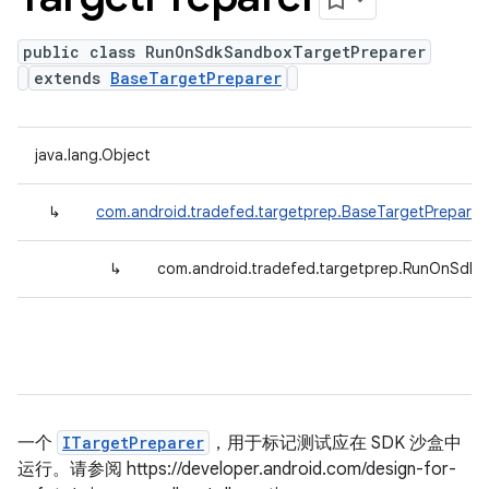
public class RunOnSdkSandboxTargetPreparer
extends
BaseTargetPreparer
java.lang.Object
↳
com.android.tradefed.targetprep.BaseTargetPreparer
↳
com.android.tradefed.targetprep.RunOnSdkS
一个
ITargetPreparer
，用于标记测试应在 SDK 沙盒中
运行。请参阅 https://developer.android.com/design-for-