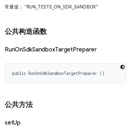
常量值： "RUN_TESTS_ON_SDK_SANDBOX"
公共构造函数
Run
On
Sdk
Sandbox
Target
Preparer
public RunOnSdkSandboxTargetPreparer ()
公共方法
set
Up