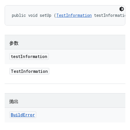
public void setUp (
TestInformation
 testInformation
参数
test
Information
Test
Information
抛出
Build
Error