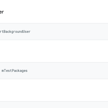
er
rtBackgroundUser
> mTestPackages