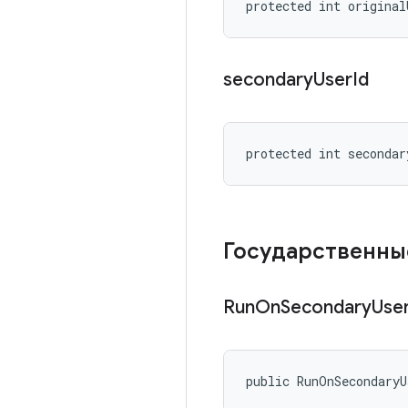
protected int original
secondary
User
Id
protected int secondar
Государственны
Run
On
Secondary
Use
public RunOnSecondary