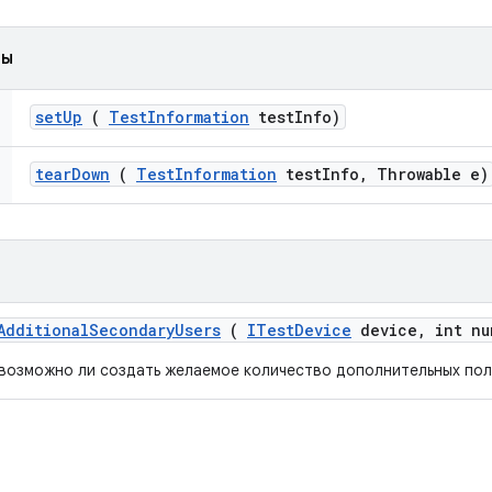
ды
set
Up
(
Test
Information
test
Info)
tear
Down
(
Test
Information
test
Info
,
Throwable e)
Additional
Secondary
Users
(
ITest
Device
device
,
int nu
возможно ли создать желаемое количество дополнительных пол