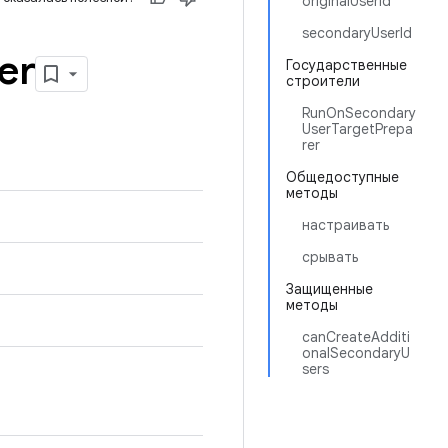
originalUserId
secondaryUserId
er
Государственные
строители
RunOnSecondary
UserTargetPrepa
rer
Общедоступные
методы
настраивать
срывать
Защищенные
методы
canCreateAdditi
onalSecondaryU
sers