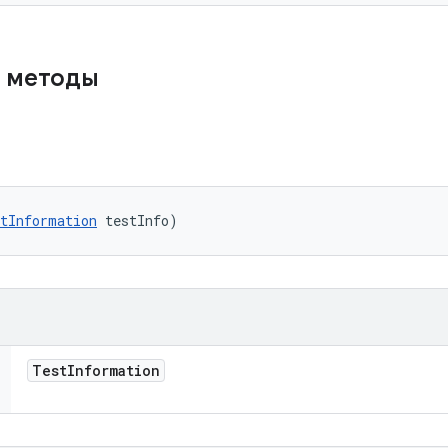
 методы
tInformation
 testInfo)
Test
Information