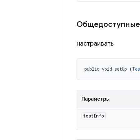
Общедоступные
настраивать
public void setUp (
Tes
Параметры
test
Info