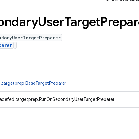
ondary
User
Target
Prepar
ndaryUserTargetPreparer
parer
.targetprep.BaseTargetPreparer
radefed.targetprep.RunOnSecondaryUserTargetPreparer