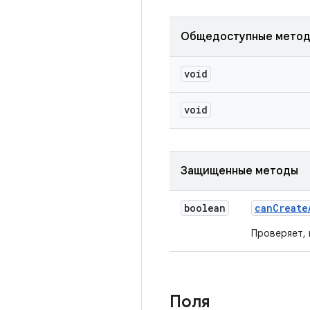
Общедоступные мето
void
void
Защищенные методы
boolean
can
Create
Проверяет, 
Поля