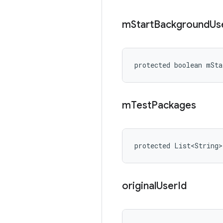
m
Start
Background
Us
protected boolean mSta
m
Test
Packages
protected List<String
original
User
Id