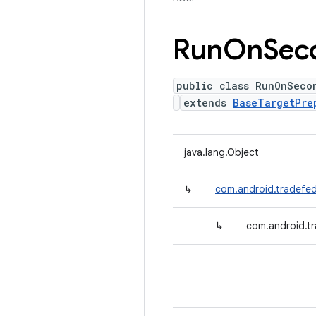
Run
On
Sec
public class RunOnSeco
extends
BaseTargetPre
java.lang.Object
↳
com.android.tradefed
↳
com.android.t