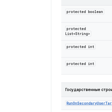
protected boolean
protected
List<String>
protected int
protected int
Государственные стро
Run
On
Secondary
User
Tar