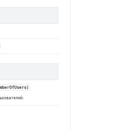
mber
Of
Users)
ьзователей.