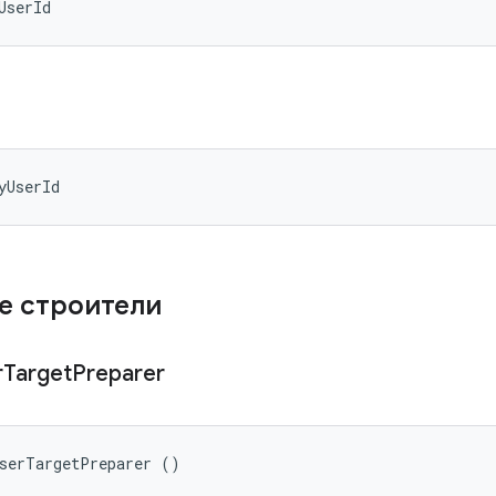
UserId
yUserId
е строители
r
Target
Preparer
UserTargetPreparer ()