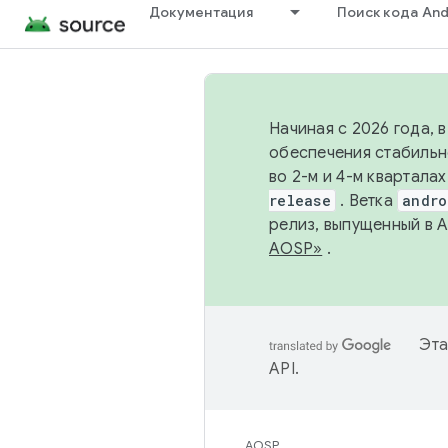
Документация
Поиск кода And
Начиная с 2026 года, 
обеспечения стабильн
во 2-м и 4-м квартала
release
. Ветка
andro
релиз, выпущенный в 
AOSP»
.
Эта
API
.
AOSP