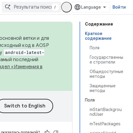
/
Войти
Содержание
Краткое
основной ветки и для
содержание
исходный код в AOSP
Поля
ку
android-latest-
Государственны
 самый последний
е строители
здел «Изменения в
Общедоступные
методы
Защищенные
методы
Поля
mStartBackgrou
ndUser
mTestPackages
 оказалась полезной?