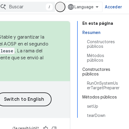
/
Acceder
En esta página
Resumen
table y garantizar la
Constructores
 el AOSP en el segundo
públicos
elease
. La rama del
Métodos
ente que se envió al
públicos
Constructores
públicos
RunOnSystemUs
erTargetPreparer
Métodos públicos
setUp
tearDown
¿Te resultó útil?