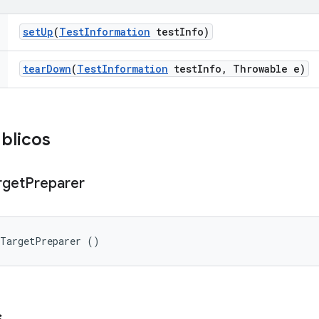
set
Up
(
Test
Information
test
Info)
tear
Down
(
Test
Information
test
Info
,
Throwable e)
blicos
rget
Preparer
rTargetPreparer ()
s