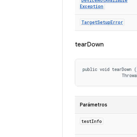
Device
Not
Available
Exception
Target
Setup
Error
tear
Down
public void tearDown (
                Throwa
Parámetros
test
Info