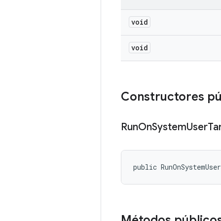
void
void
Constructores pú
Run
On
System
User
Ta
public RunOnSystemUse
Métodos público