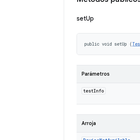
set
Up
public void setUp (
Tes
Parámetros
test
Info
Arroja