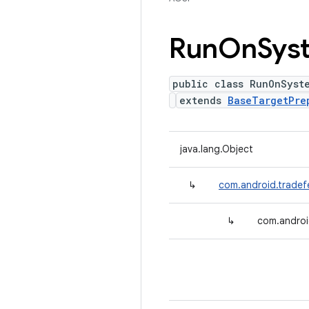
Run
On
Sys
public class RunOnSyst
extends
BaseTargetPre
java.lang.Object
↳
com.android.tradef
↳
com.androi