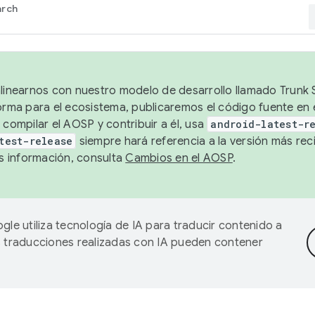
arch
alinearnos con nuestro modelo de desarrollo llamado Trunk S
forma para el ecosistema, publicaremos el código fuente en
 compilar el AOSP y contribuir a él, usa
android-latest-r
test-release
siempre hará referencia a la versión más reci
 información, consulta
Cambios en el AOSP
.
gle utiliza tecnología de IA para traducir contenido a
as traducciones realizadas con IA pueden contener