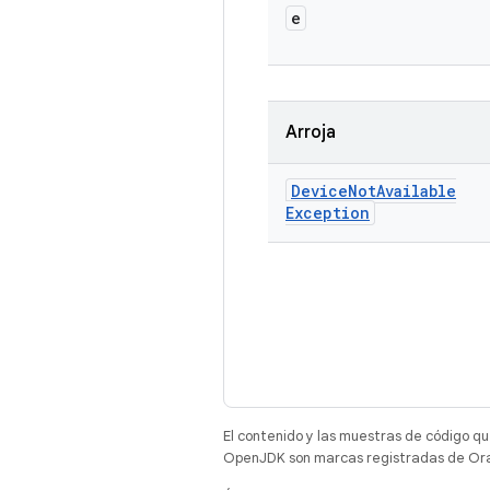
e
Arroja
Device
Not
Available
Exception
El contenido y las muestras de código qu
OpenJDK son marcas registradas de Oracl