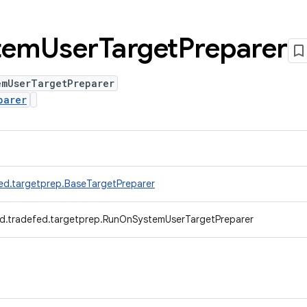
tem
User
Target
Preparer
emUserTargetPreparer
parer
ed.targetprep.BaseTargetPreparer
d.tradefed.targetprep.RunOnSystemUserTargetPreparer