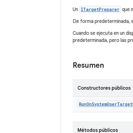
Un
ITargetPreparer
que m
De forma predeterminada, se
Cuando se ejecuta en un dis
predeterminada, pero las pr
Resumen
Constructores públicos
Run
On
System
User
Target
Métodos públicos