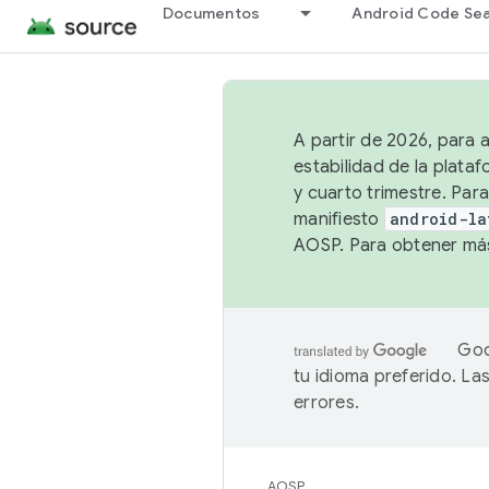
Documentos
Android Code Se
A partir de 2026, para 
estabilidad de la plata
y cuarto trimestre. Para
manifiesto
android-la
AOSP. Para obtener más
Goo
tu idioma preferido. L
errores.
AOSP