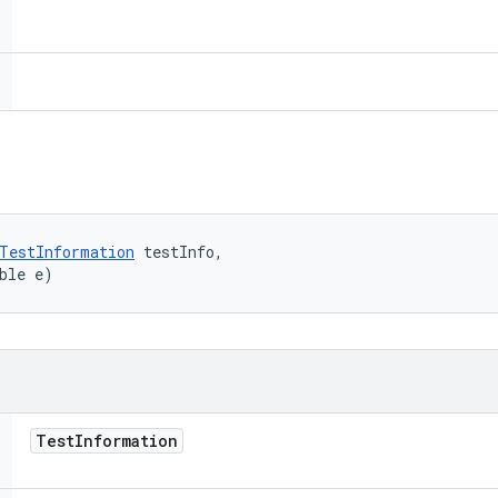
TestInformation
 testInfo, 

ble e)
Test
Information