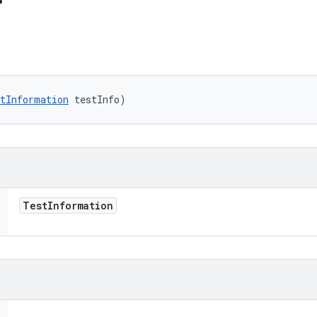
tInformation
 testInfo)
Test
Information