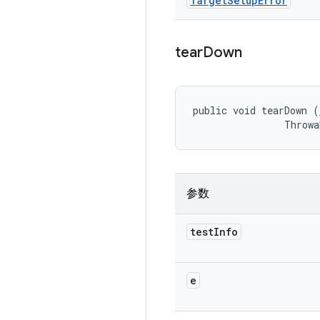
Target
Setup
Error
tear
Down
public void tearDown (
                Throwa
参数
test
Info
e