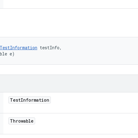
TestInformation
 testInfo, 

ble e)
Test
Information
Throwable