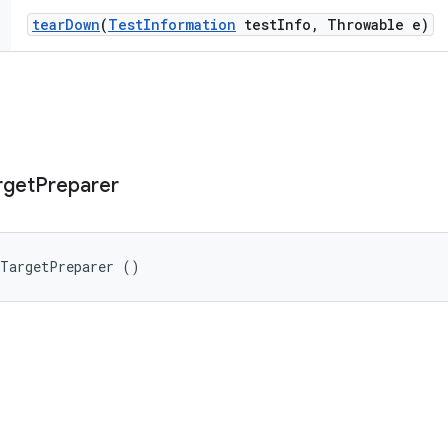
tear
Down
(
Test
Information
test
Info
,
Throwable e)
rget
Preparer
rTargetPreparer ()