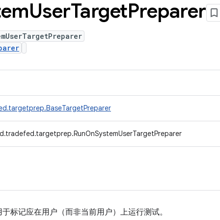
tem
User
Target
Preparer
emUserTargetPreparer
parer
ed.targetprep.BaseTargetPreparer
d.tradefed.targetprep.RunOnSystemUserTargetPreparer
用于标记应在用户（而非当前用户）上运行测试。