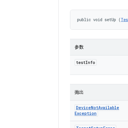
public void setUp (
Tes
参数
test
Info
抛出
Device
Not
Available
Exception