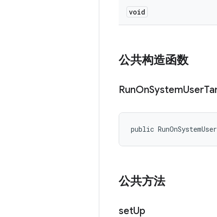
void
公共构造函数
Run
On
System
User
Ta
public RunOnSystemUse
公共方法
set
Up