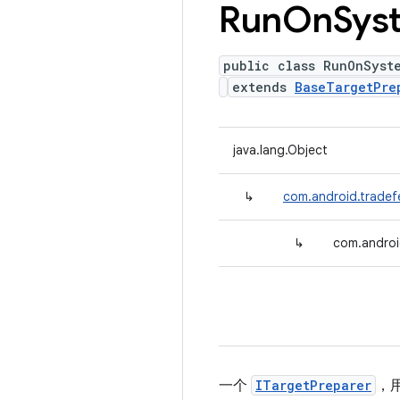
Run
On
Sys
public class RunOnSyst
extends
BaseTargetPre
java.lang.Object
↳
com.android.tradef
↳
com.androi
一个
ITargetPreparer
，