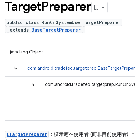
Target
Preparer
public class RunOnSystemUserTargetPreparer
extends
BaseTargetPreparer
java.lang.Object
↳
com.android.tradefed.targetprep.BaseTargetPreparer
↳
com.android.tradefed.targetprep.RunOnSyst
ITargetPreparer
：標示應在使用者 (而非目前使用者) 上