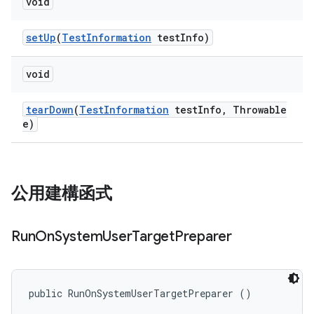
void
set
Up
(
Test
Information
test
Info)
void
tear
Down
(
Test
Information
test
Info
,
Throwable
e)
公用建構函式
Run
On
System
User
Target
Preparer
public RunOnSystemUserTargetPreparer ()