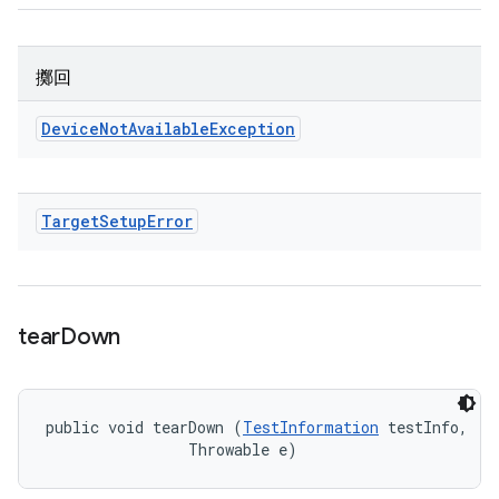
擲回
Device
Not
Available
Exception
Target
Setup
Error
tear
Down
public void tearDown (
TestInformation
 testInfo, 

                Throwable e)