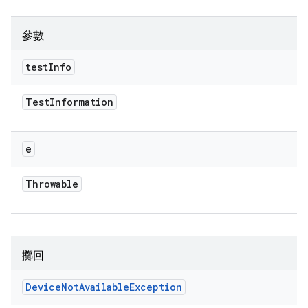
參數
test
Info
Test
Information
e
Throwable
擲回
Device
Not
Available
Exception