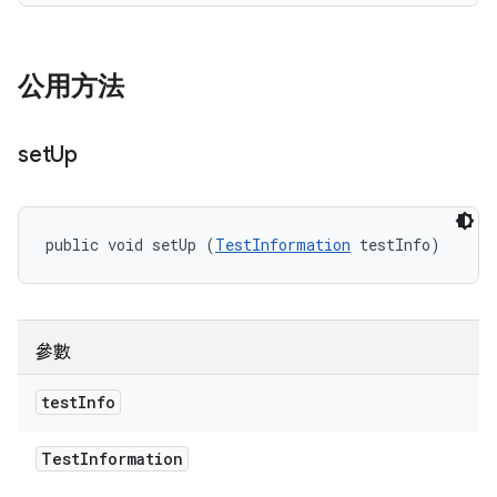
公用方法
set
Up
public void setUp (
TestInformation
 testInfo)
參數
test
Info
Test
Information