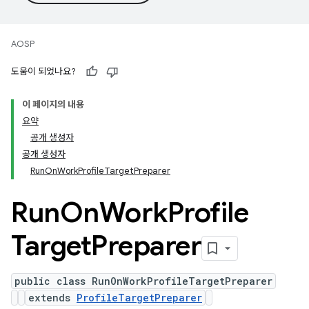
AOSP
도움이 되었나요?
이 페이지의 내용
요약
공개 생성자
공개 생성자
RunOnWorkProfileTargetPreparer
Run
On
Work
Profile
Target
Preparer
public class RunOnWorkProfileTargetPreparer
extends
ProfileTargetPreparer