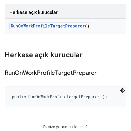
Herkese açık kurucular
Run
On
Work
Profile
Target
Preparer
()
Herkese açık kurucular
Run
On
Work
Profile
Target
Preparer
public RunOnWorkProfileTargetPreparer ()
Bu size yardımcı oldu mu?