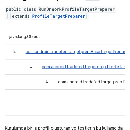
public class RunOnWorkProfileTargetPreparer
extends
ProfileTargetPreparer
java.lang.Object
↳
com.android.tradefed.targetprep.BaseTargetPreparer
↳
com.android.tradefed.targetprep.ProfileTarge
↳
com.android.tradefed.targetprep.Ru
Kurulumda bir iş profili oluşturan ve testlerin bu kullanıcıda