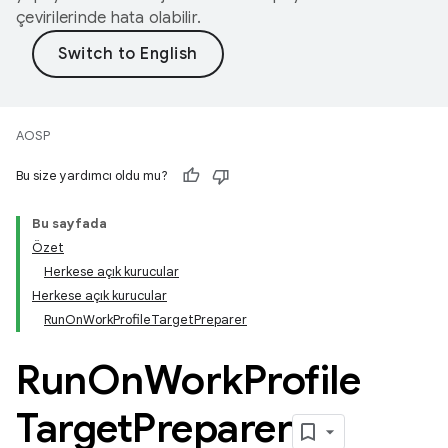
çevirilerinde hata olabilir.
AOSP
Bu size yardımcı oldu mu?
Bu sayfada
Özet
Herkese açık kurucular
Herkese açık kurucular
RunOnWorkProfileTargetPreparer
Run
On
Work
Profile
Target
Preparer