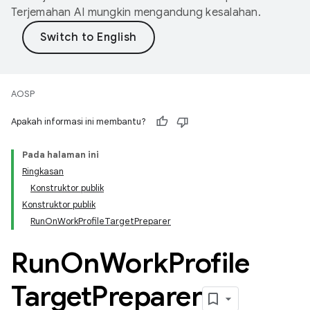
Terjemahan AI mungkin mengandung kesalahan.
AOSP
Apakah informasi ini membantu?
Pada halaman ini
Ringkasan
Konstruktor publik
Konstruktor publik
RunOnWorkProfileTargetPreparer
Run
On
Work
Profile
Target
Preparer