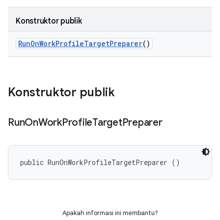
Konstruktor publik
Run
On
Work
Profile
Target
Preparer
()
Konstruktor publik
Run
On
Work
Profile
Target
Preparer
public RunOnWorkProfileTargetPreparer ()
Apakah informasi ini membantu?