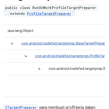
public class RunOnWorkProfileTargetPreparer
extends
ProfileTargetPreparer
java.lang.Object
↳
com.android.tradefed.targetprep.BaseTargetPreparer
↳
com.android.tradefed.targetprep.ProfileTarge
↳
com.android.tradefed.targetprep.Ru
ITargetPreparer
yang membuat profil kerja dalam