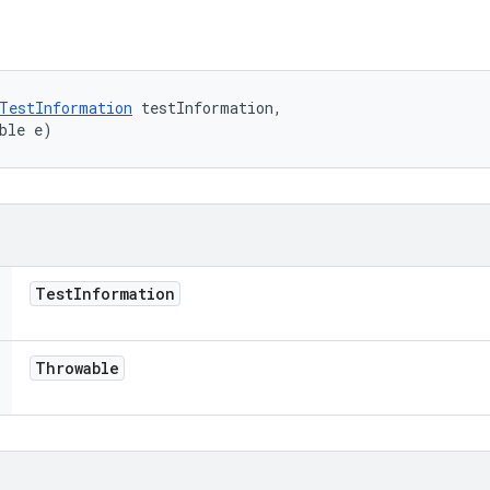
TestInformation
 testInformation, 

ble e)
Test
Information
Throwable