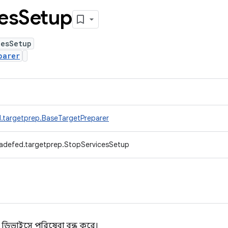
es
Setup
cesSetup
parer
.targetprep.BaseTargetPreparer
radefed.targetprep.StopServicesSetup
 ডিভাইসে পরিষেবা বন্ধ করে।