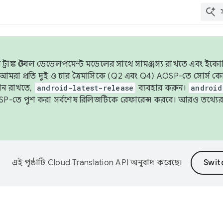
াঙ্ক স্টেবল ডেভেলপমেন্ট মডেলের সাথে সামঞ্জস্য রাখতে এবং ইকোসিস্ট
ে, আমরা প্রতি দুই ও চার ত্রৈমাসিকে (Q2 এবং Q4) AOSP-তে সোর্স
ান রাখতে,
android-latest-release
ব্যবহার করুন।
android
বদা AOSP-তে পুশ করা সর্বশেষ রিলিজটিকে রেফারেন্স করবে। আরও তথ্যের
এই পৃষ্ঠাটি
Cloud Translation API
অনুবাদ করেছে।