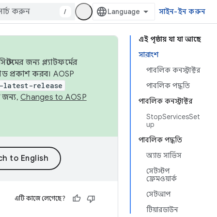
/
সাইন-ইন করুন
এই পৃষ্ঠায় যা যা আছে
সারাংশ
েমের জন্য প্ল্যাটফর্মের
পাবলিক কনস্ট্রাক্টর
 কোড প্রকাশ করব। AOSP
-latest-release
পাবলিক পদ্ধতি
 জন্য,
Changes to AOSP
পাবলিক কনস্ট্রাক্টর
StopServicesSet
up
পাবলিক পদ্ধতি
অ্যাড সার্ভিস
সেটস্টপ
ফ্রেমওয়ার্ক
সেটআপ
এটি কাজে লেগেছে?
টিয়ারডাউন