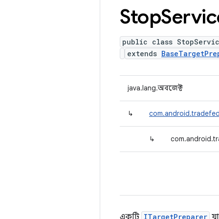
Stop
Servic
public class StopServi
extends
BaseTargetPre
java.lang.অবজেক্ট
↳
com.android.tradefed
↳
com.android.t
একটি
ITargetPreparer
যা