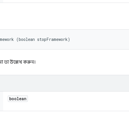
amework (boolean stopFramework)
না তা উল্লেখ করুন।
boolean