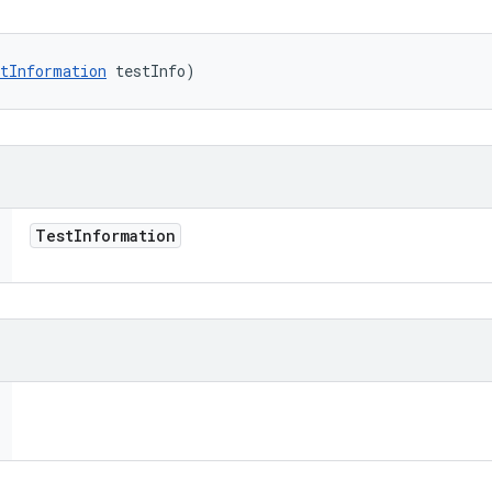
tInformation
 testInfo)
Test
Information