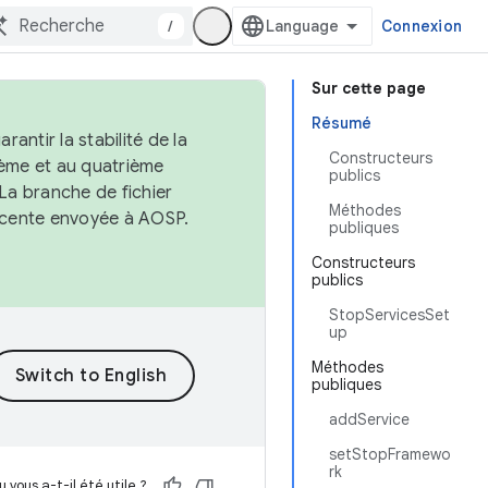
/
Connexion
Sur cette page
Résumé
antir la stabilité de la
Constructeurs
ème et au quatrième
publics
 La branche de fichier
Méthodes
récente envoyée à AOSP.
publiques
Constructeurs
publics
StopServicesSet
up
Méthodes
publiques
addService
setStopFramewo
rk
 vous a-t-il été utile ?