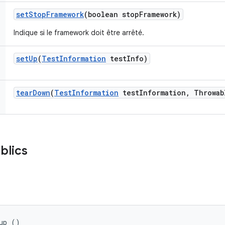
set
Stop
Framework
(boolean stop
Framework)
Indique si le framework doit être arrêté.
set
Up
(
Test
Information
test
Info)
tear
Down
(
Test
Information
test
Information
,
Throwab
blics
up ()