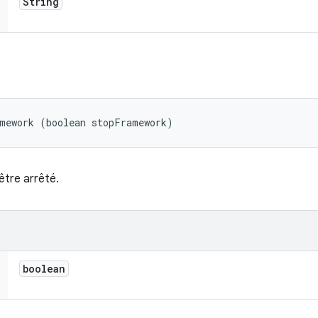
String
amework (boolean stopFramework)
être arrêté.
boolean