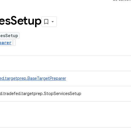
es
Setup
cesSetup
parer
ed.targetprep.BaseTargetPreparer
d.tradefed.targetprep.StopServicesSetup