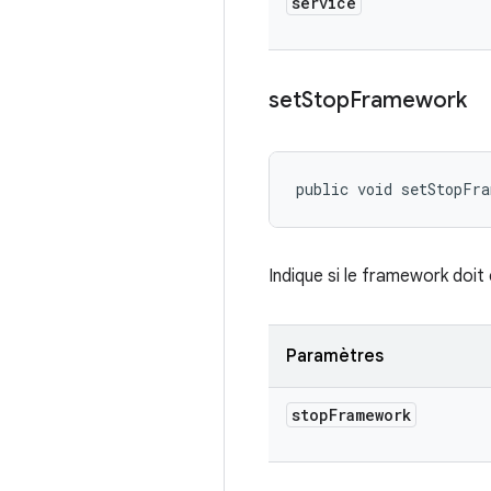
service
set
Stop
Framework
public void setStopFr
Indique si le framework doit 
Paramètres
stop
Framework