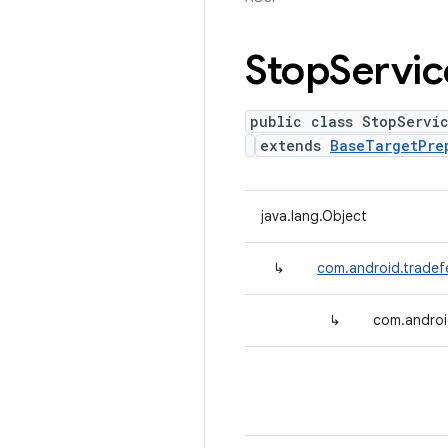
Stop
Servic
public class StopServi
extends
BaseTargetPre
java.lang.Object
↳
com.android.tradef
↳
com.androi