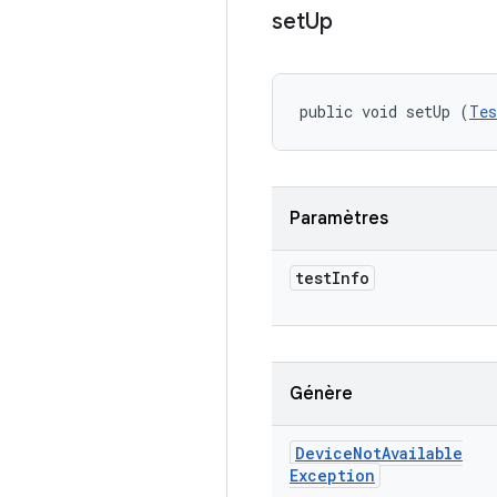
set
Up
public void setUp (
Tes
Paramètres
test
Info
Génère
Device
Not
Available
Exception