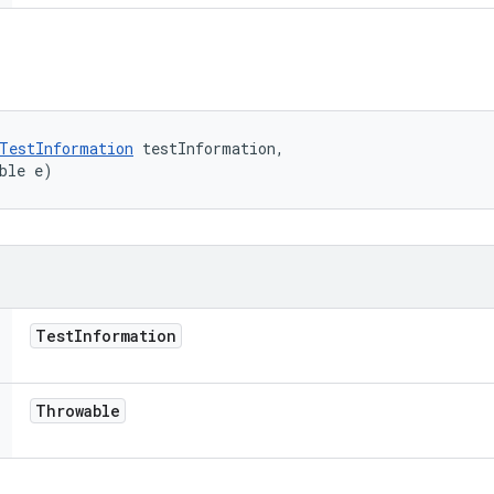
TestInformation
 testInformation, 

ble e)
Test
Information
Throwable