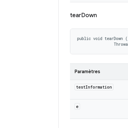
tear
Down
public void tearDown (
                Throwa
Paramètres
test
Information
e