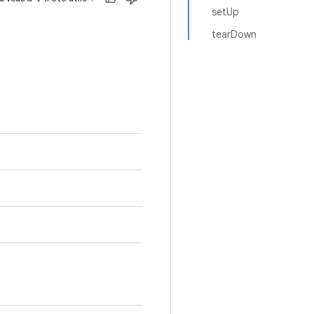
setUp
tearDown