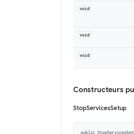
void
void
void
Constructeurs pu
Stop
Services
Setup
public StopServicesSet