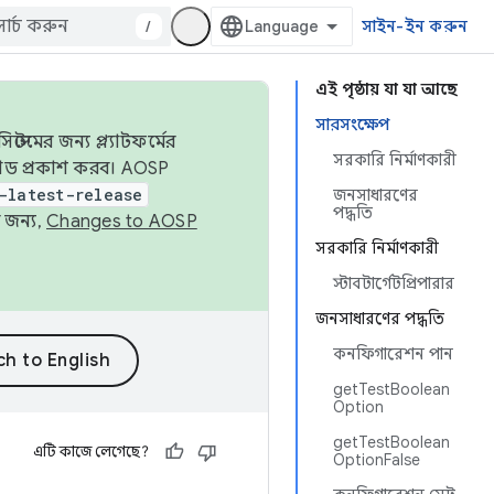
/
সাইন-ইন করুন
এই পৃষ্ঠায় যা যা আছে
সারসংক্ষেপ
েমের জন্য প্ল্যাটফর্মের
সরকারি নির্মাণকারী
 কোড প্রকাশ করব। AOSP
-latest-release
জনসাধারণের
পদ্ধতি
 জন্য,
Changes to AOSP
সরকারি নির্মাণকারী
স্টাবটার্গেটপ্রিপারার
জনসাধারণের পদ্ধতি
কনফিগারেশন পান
getTestBoolean
Option
getTestBoolean
এটি কাজে লেগেছে?
OptionFalse