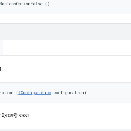
tBooleanOptionFalse ()
ন
ration (
IConfiguration
 configuration)
 ইনজেক্ট করে।