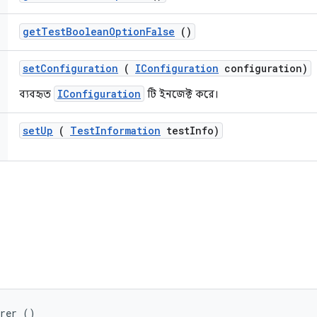
get
Test
Boolean
Option
False
()
set
Configuration
(
IConfiguration
configuration)
IConfiguration
ব্যবহৃত
টি ইনজেক্ট করে।
set
Up
(
Test
Information
test
Info)
arer ()