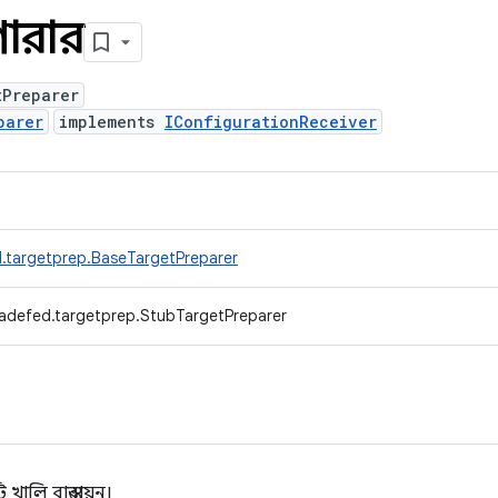
িপারার
tPreparer
parer
implements
IConfigurationReceiver
.targetprep.BaseTargetPreparer
radefed.targetprep.StubTargetPreparer
ালি বাস্তবায়ন।