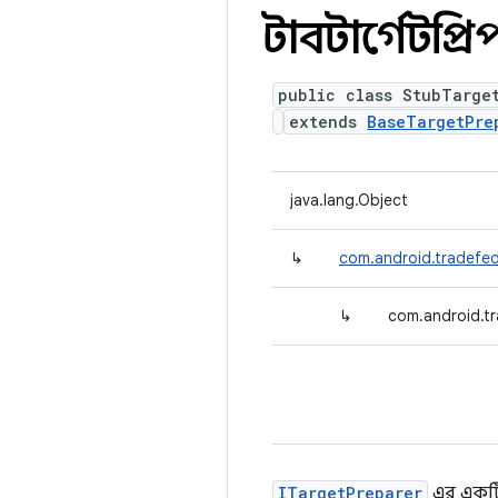
স্টাবটার্গেটপ্র
public class StubTarge
extends
BaseTargetPre
java.lang.Object
↳
com.android.tradefed
↳
com.android.t
ITargetPreparer
এর একটি খ