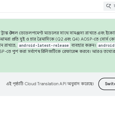
াঙ্ক স্টেবল ডেভেলপমেন্ট মডেলের সাথে সামঞ্জস্য রাখতে এবং ইকোসিস্ট
ে, আমরা প্রতি দুই ও চার ত্রৈমাসিকে (Q2 এবং Q4) AOSP-তে সোর্স
ান রাখতে,
android-latest-release
ব্যবহার করুন।
android
বদা AOSP-তে পুশ করা সর্বশেষ রিলিজটিকে রেফারেন্স করবে। আরও তথ্যের
এই পৃষ্ঠাটি
Cloud Translation API
অনুবাদ করেছে।