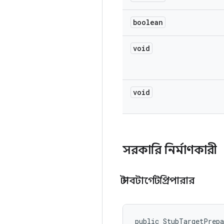
boolean
void
void
সরকারি নির্মাণকারী
স্টাবটার্গেটপ্রিপারার
public StubTargetPrep