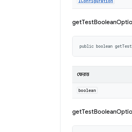
IConfiguration
get
Test
Boolean
Opti
public boolean getTes
ফেরত
boolean
get
Test
Boolean
Opti