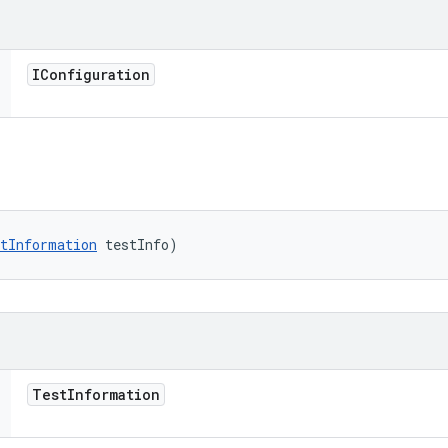
IConfiguration
tInformation
 testInfo)
Test
Information