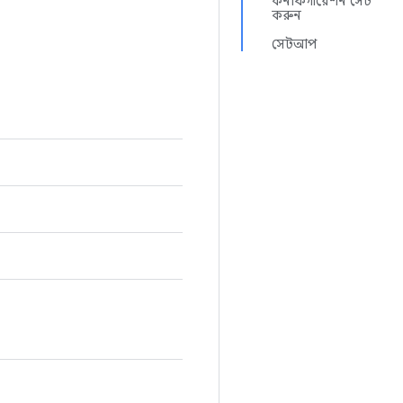
কনফিগারেশন সেট
করুন
সেটআপ