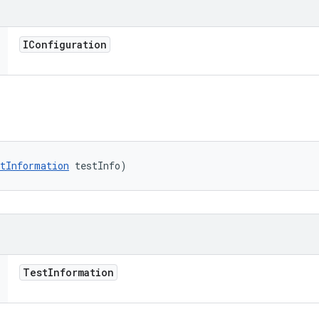
IConfiguration
tInformation
 testInfo)
Test
Information