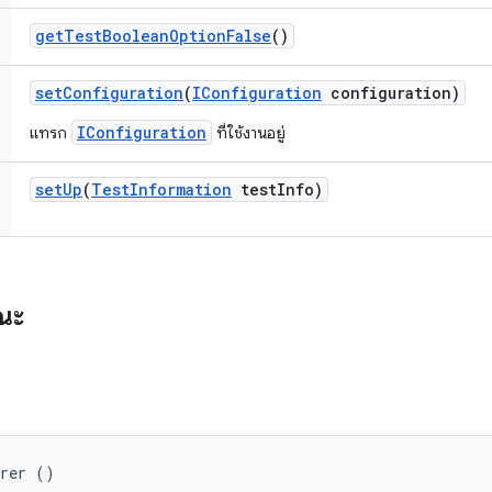
get
Test
Boolean
Option
False
()
set
Configuration
(
IConfiguration
configuration)
IConfiguration
แทรก
ที่ใช้งานอยู่
set
Up
(
Test
Information
test
Info)
รณะ
arer ()