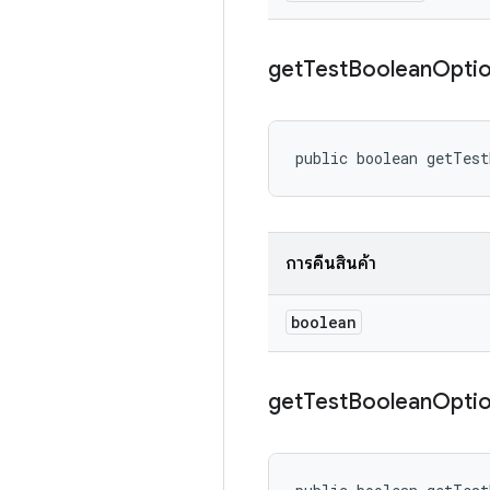
get
Test
Boolean
Opti
public boolean getTes
การคืนสินค้า
boolean
get
Test
Boolean
Opti