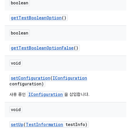
boolean
get
Test
Boolean
Option
()
boolean
get
Test
Boolean
Option
False
()
void
set
Configuration
(
IConfiguration
configuration)
IConfiguration
사용 중인
을 삽입합니다.
void
set
Up
(
Test
Information
test
Info)