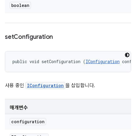
boolean
set
Configuration
public void setConfiguration (
IConfiguration
 confi
사용 중인
IConfiguration
을 삽입합니다.
매개변수
configuration