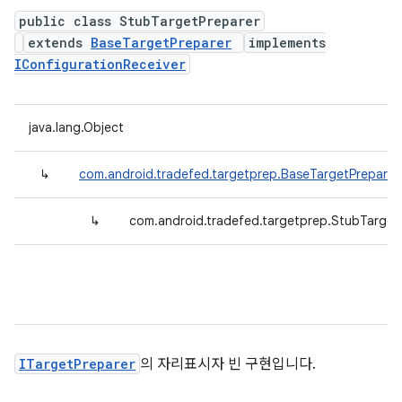
public class StubTargetPreparer
extends
BaseTargetPreparer
implements
IConfigurationReceiver
java.lang.Object
↳
com.android.tradefed.targetprep.BaseTargetPreparer
↳
com.android.tradefed.targetprep.StubTarget
ITargetPreparer
의 자리표시자 빈 구현입니다.