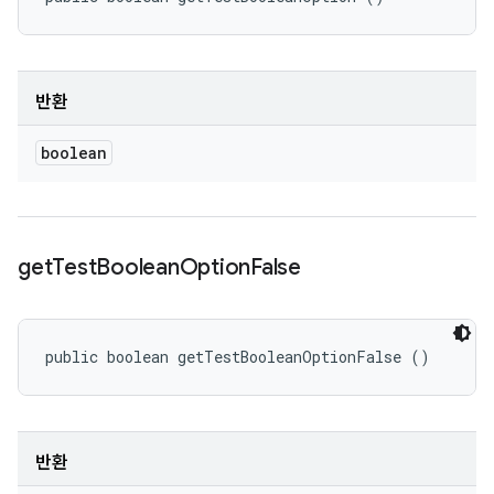
반환
boolean
get
Test
Boolean
Option
False
public boolean getTestBooleanOptionFalse ()
반환