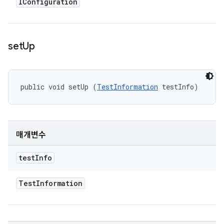
IConfiguration
set
Up
public void setUp (
TestInformation
 testInfo)
매개변수
test
Info
Test
Information