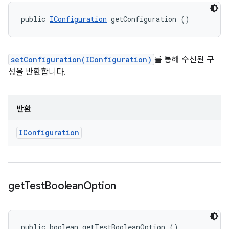
public 
IConfiguration
 getConfiguration ()
setConfiguration(IConfiguration)
를 통해 수신된 구
성을 반환합니다.
반환
IConfiguration
get
Test
Boolean
Option
public boolean getTestBooleanOption ()