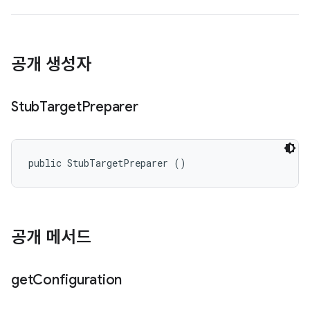
공개 생성자
Stub
Target
Preparer
public StubTargetPreparer ()
공개 메서드
get
Configuration