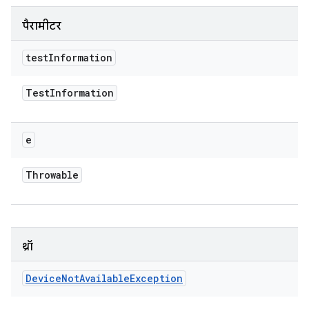
पैरामीटर
test
Information
Test
Information
e
Throwable
थ्रॉ
Device
Not
Available
Exception