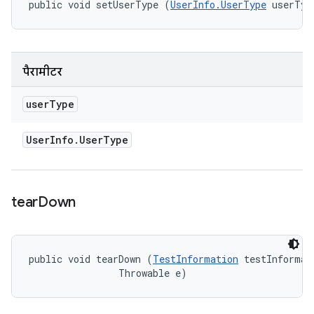
public void setUserType (
UserInfo.UserType
 userTyp
पैरामीटर
user
Type
User
Info
.
User
Type
tear
Down
public void tearDown (
TestInformation
 testInformati
                Throwable e)