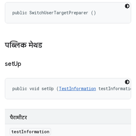
public SwitchUserTargetPreparer ()
पब्लिक मेथड
set
Up
public void setUp (
TestInformation
 testInformation
पैरामीटर
test
Information