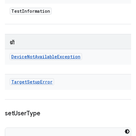
Test
Information
थ्रॉ
Device
Not
Available
Exception
Target
Setup
Error
set
User
Type