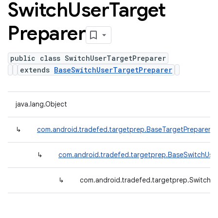
Switch
User
Target
Preparer
public class SwitchUserTargetPreparer
extends
BaseSwitchUserTargetPreparer
java.lang.Object
↳
com.android.tradefed.targetprep.BaseTargetPreparer
↳
com.android.tradefed.targetprep.BaseSwitchUse
↳
com.android.tradefed.targetprep.SwitchU