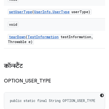
set
User
Type
(
User
Info
.
User
Type
user
Type)
void
tear
Down
(
Test
Information
test
Information
,
Throwable e)
कॉन्स्टैंट
OPTION
_
USER
_
TYPE
public static final String OPTION_USER_TYPE