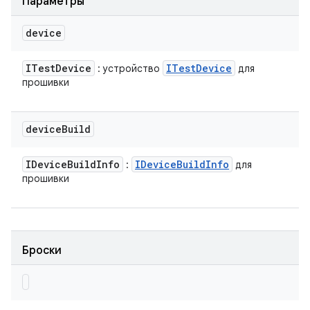
Параметры
device
ITest
Device
ITest
Device
: устройство
для
прошивки
device
Build
IDevice
Build
Info
IDevice
Build
Info
:
для
прошивки
Броски