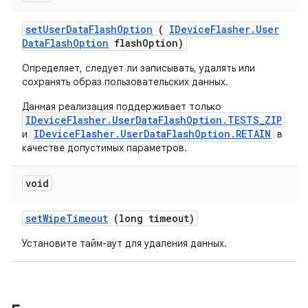
set
User
Data
Flash
Option
(
IDevice
Flasher
.
User
Data
Flash
Option
flash
Option)
Определяет, следует ли записывать, удалять или
сохранять образ пользовательских данных.
Данная реализация поддерживает только
IDeviceFlasher.UserDataFlashOption.TESTS_ZIP
IDeviceFlasher.UserDataFlashOption.RETAIN
и
в
качестве допустимых параметров.
void
set
Wipe
Timeout
(long timeout)
Установите тайм-аут для удаления данных.