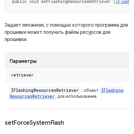
public void setFlashingResourcesRetriever (
IFlashi
Задает механизм, с помощью которого программа для
прошивки может получать файлы ресурсов для
прошивки.
Параметры
retriever
IFlashing
Resources
Retriever
IFlashing
: объект
Resources
Retriever
для использования.
set
Force
System
Flash