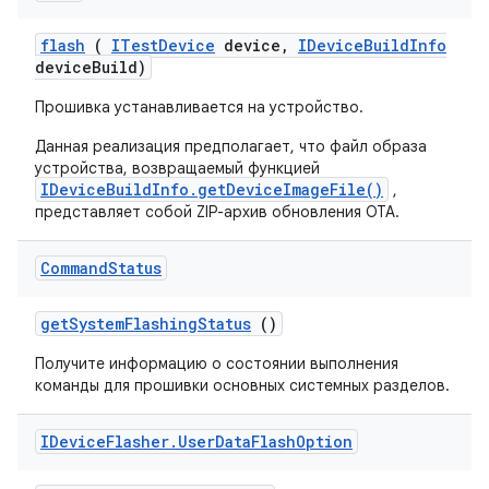
flash
(
ITest
Device
device
,
IDevice
Build
Info
device
Build)
Прошивка устанавливается на устройство.
Данная реализация предполагает, что файл образа
устройства, возвращаемый функцией
IDeviceBuildInfo.getDeviceImageFile()
,
представляет собой ZIP-архив обновления OTA.
Command
Status
get
System
Flashing
Status
()
Получите информацию о состоянии выполнения
команды для прошивки основных системных разделов.
IDevice
Flasher
.
User
Data
Flash
Option