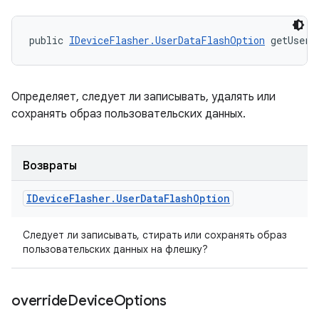
public 
IDeviceFlasher.UserDataFlashOption
 getUserD
Определяет, следует ли записывать, удалять или
сохранять образ пользовательских данных.
Возвраты
IDevice
Flasher
.
User
Data
Flash
Option
Следует ли записывать, стирать или сохранять образ
пользовательских данных на флешку?
override
Device
Options