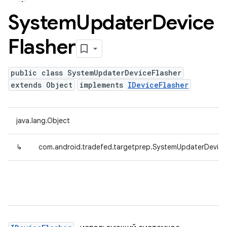
System
Updater
Device
Flasher
public class SystemUpdaterDeviceFlasher
extends Object
implements
IDeviceFlasher
java.lang.Object
↳
com.android.tradefed.targetprep.SystemUpdaterDevice