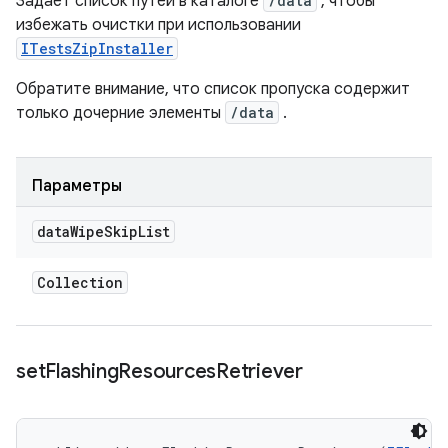
Задает список путей в каталоге
/data
, чтобы
избежать очистки при использовании
ITestsZipInstaller
Обратите внимание, что список пропуска содержит
только дочерние элементы
/data
.
Параметры
data
Wipe
Skip
List
Collection
set
Flashing
Resources
Retriever