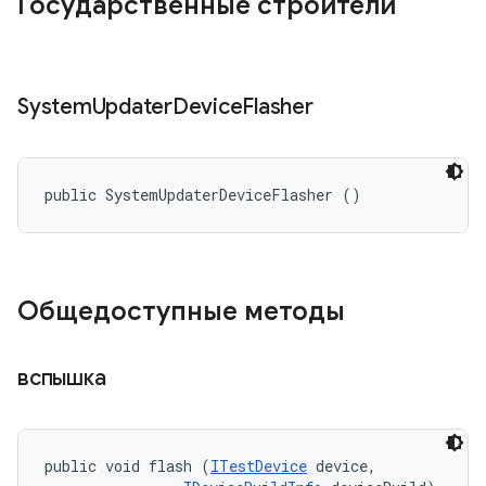
Государственные строители
System
Updater
Device
Flasher
public SystemUpdaterDeviceFlasher ()
Общедоступные методы
вспышка
public void flash (
ITestDevice
 device, 
