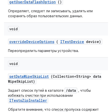
get
User
Data
Flash
Option
()
Определяет, следует ли записывать, удалять или
сохранять образ пользовательских данных.
void
override
Device
Options
(
ITest
Device
device)
Переопределить параметры устройства.
void
set
Data
Wipe
Skip
List
(Collection<String> data
Wipe
Skip
List)
/data
Задает список путей в каталоге
, чтобы
избежать очистки при использовании
ITestsZipInstaller
Обратите внимание, что список пропуска содержит