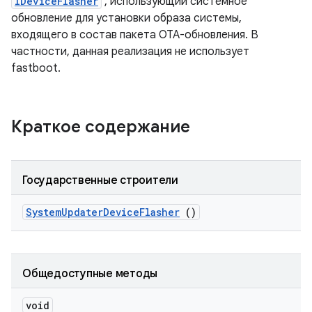
IDeviceFlasher
, использующий системное
обновление для установки образа системы,
входящего в состав пакета OTA-обновления. В
частности, данная реализация не использует
fastboot.
Краткое содержание
Государственные строители
System
Updater
Device
Flasher
()
Общедоступные методы
void