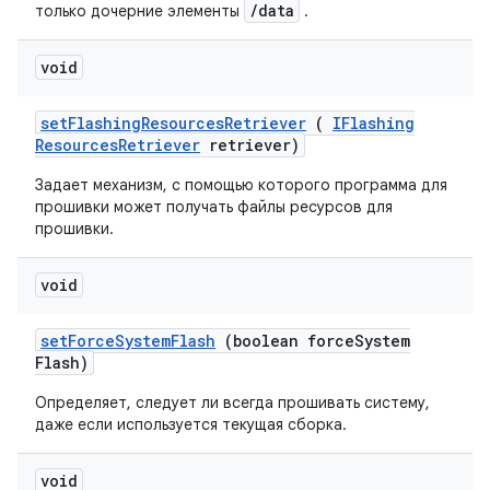
/data
только дочерние элементы
.
void
set
Flashing
Resources
Retriever
(
IFlashing
Resources
Retriever
retriever)
Задает механизм, с помощью которого программа для
прошивки может получать файлы ресурсов для
прошивки.
void
set
Force
System
Flash
(boolean force
System
Flash)
Определяет, следует ли всегда прошивать систему,
даже если используется текущая сборка.
void