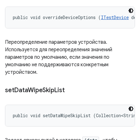
public void overrideDeviceOptions (
ITestDevice
 dev
Переопределение параметров устройства.
Используется для переопределения значений
параметров по умолчанию, если значения по
умолчанию не поддерживаются конкретным
устройством.
set
Data
Wipe
Skip
List
public void setDataWipeSkipList (Collection<String