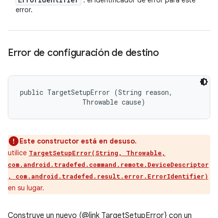
: el identificador de error para este
error.
Error de configuración de destino
public TargetSetupError (String reason, 

                Throwable cause)
Este constructor está en desuso.
utilice
TargetSetupError(String, Throwable,
com.android.tradefed.command.remote.DeviceDescriptor
​​
, com.android.tradefed.result.error.ErrorIdentifier)
en su lugar.
Construye un nuevo (@link TargetSetupError} con un