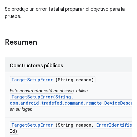
Se produjo un error fatal al preparar el objetivo para la
prueba.
Resumen
Constructores públicos
Target
Setup
Error
(String reason)
Este constructor está en desuso. utilice
TargetSetupError(String,
com.android.tradefed.command.remote.DeviceDescri
en su lugar.
Target
Setup
Error
(String reason
,
Error
Identifier
Id)