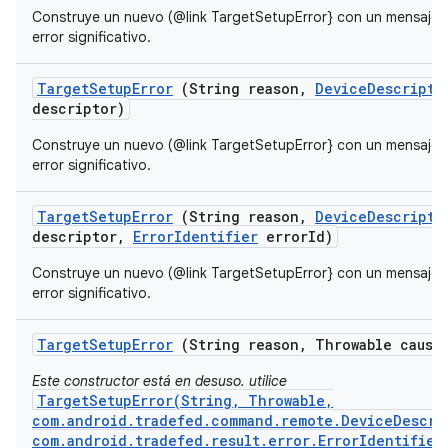
Construye un nuevo (@link TargetSetupError} con un mensaje 
error significativo.
Target
Setup
Error
(String reason
,
Device
Descripto
descriptor)
Construye un nuevo (@link TargetSetupError} con un mensaje 
error significativo.
Target
Setup
Error
(String reason
,
Device
Descripto
descriptor
,
Error
Identifier
error
Id)
Construye un nuevo (@link TargetSetupError} con un mensaje 
error significativo.
Target
Setup
Error
(String reason
,
Throwable cause
Este constructor está en desuso. utilice
TargetSetupError(String, Throwable,
com.android.tradefed.command.remote.DeviceDescri
com.android.tradefed.result.error.ErrorIdentifier