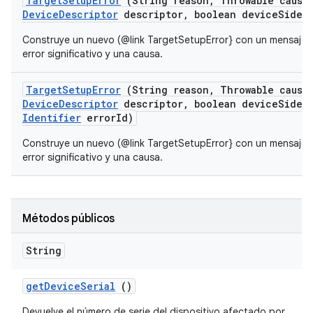
Target
Setup
Error
(String reason
,
Throwable cause
Device
Descriptor
descriptor
,
boolean device
Side)
Construye un nuevo (@link TargetSetupError} con un mensaje 
error significativo y una causa.
Target
Setup
Error
(String reason
,
Throwable cause
Device
Descriptor
descriptor
,
boolean device
Side
,
Identifier
error
Id)
Construye un nuevo (@link TargetSetupError} con un mensaje 
error significativo y una causa.
Métodos públicos
String
get
Device
Serial
()
Devuelve el número de serie del dispositivo afectado por