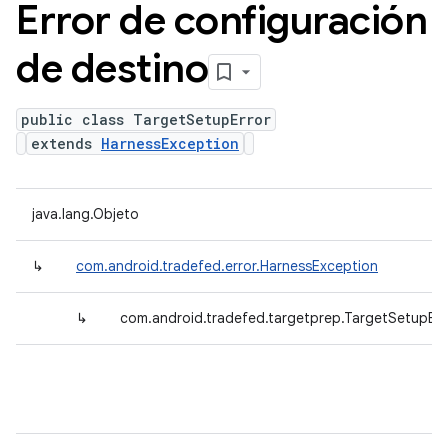
Error de configuración
de destino
public class TargetSetupError
extends
HarnessException
java.lang.Objeto
↳
com.android.tradefed.error.HarnessException
↳
com.android.tradefed.targetprep.TargetSetupErr