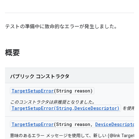
テストの準備中に致命的なエラーが発生しました。
概要
パブリック コンストラクタ
Target
Setup
Error
(String reason)
このコンストラクタは非推奨となりました。
TargetSetupError(String,DeviceDescriptor)
を使用し
Target
Setup
Error
(String reason
,
Device
Descriptor
意味のあるエラー メッセージを使用して、新しい {@link TargetSet