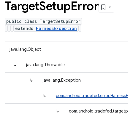
Target
Setup
Error
public class TargetSetupError
extends
HarnessException
java.lang.Object
↳
java.lang.Throwable
↳
java.lang.Exception
↳
com.android.tradefed.error.HarnessExc
↳
com.android.tradefed.targetpre