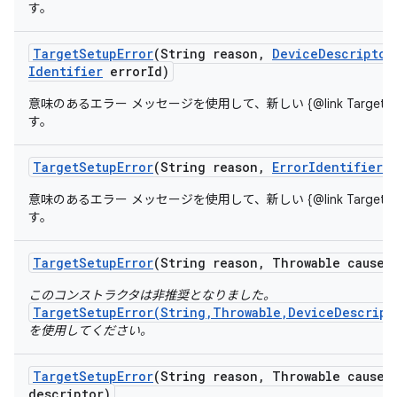
す。
Target
Setup
Error
(String reason
,
Device
Descriptor
Identifier
error
Id)
意味のあるエラー メッセージを使用して、新しい {@link TargetSet
す。
Target
Setup
Error
(String reason
,
Error
Identifier
e
意味のあるエラー メッセージを使用して、新しい {@link TargetSet
す。
Target
Setup
Error
(String reason
,
Throwable cause)
このコンストラクタは非推奨となりました。
TargetSetupError(String,Throwable,DeviceDescript
を使用してください。
Target
Setup
Error
(String reason
,
Throwable cause
,
descriptor)