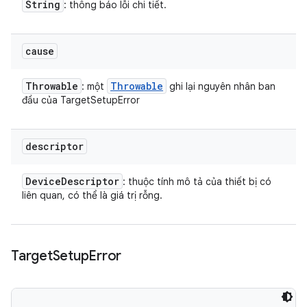
String
: thông báo lỗi chi tiết.
cause
Throwable
Throwable
: một
ghi lại nguyên nhân ban
đầu của TargetSetupError
descriptor
Device
Descriptor
: thuộc tính mô tả của thiết bị có
liên quan, có thể là giá trị rỗng.
Target
Setup
Error