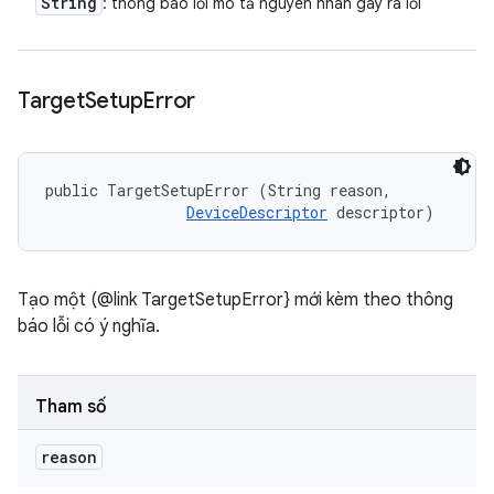
String
: thông báo lỗi mô tả nguyên nhân gây ra lỗi
Target
Setup
Error
public TargetSetupError (String reason, 

DeviceDescriptor
 descriptor)
Tạo một (@link TargetSetupError} mới kèm theo thông
báo lỗi có ý nghĩa.
Tham số
reason