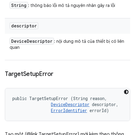
String
: thông báo lỗi mô tả nguyên nhân gây ra lỗi
descriptor
Device
Descriptor
: nội dung mô tả của thiết bị có liên
quan
Target
Setup
Error
public TargetSetupError (String reason, 

DeviceDescriptor
 descriptor, 

ErrorIdentifier
 errorId)
Tạo một (@link TargetSetupError} mới kèm theo thông