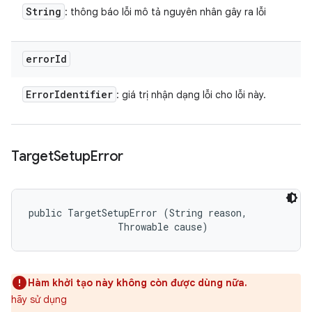
String
: thông báo lỗi mô tả nguyên nhân gây ra lỗi
error
Id
Error
Identifier
: giá trị nhận dạng lỗi cho lỗi này.
Target
Setup
Error
public TargetSetupError (String reason, 

                Throwable cause)
Hàm khởi tạo này không còn được dùng nữa.
hãy sử dụng