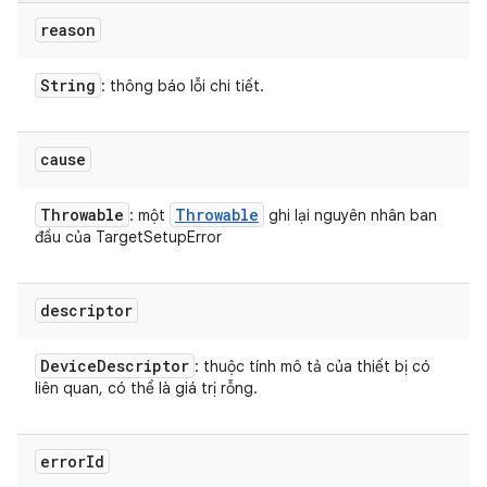
reason
String
: thông báo lỗi chi tiết.
cause
Throwable
Throwable
: một
ghi lại nguyên nhân ban
đầu của TargetSetupError
descriptor
Device
Descriptor
: thuộc tính mô tả của thiết bị có
liên quan, có thể là giá trị rỗng.
error
Id