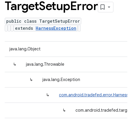
Target
Setup
Error
public class TargetSetupError
extends
HarnessException
java.lang.Object
↳
java.lang.Throwable
↳
java.lang.Exception
↳
com.android.tradefed.error.HarnessE
↳
com.android.tradefed.target