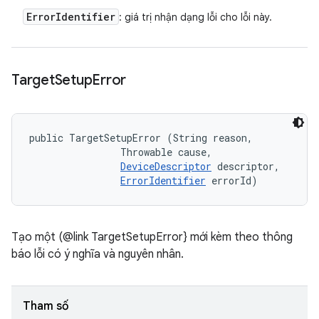
Error
Identifier
: giá trị nhận dạng lỗi cho lỗi này.
Target
Setup
Error
public TargetSetupError (String reason, 

                Throwable cause, 

DeviceDescriptor
 descriptor, 

ErrorIdentifier
 errorId)
Tạo một (@link TargetSetupError} mới kèm theo thông
báo lỗi có ý nghĩa và nguyên nhân.
Tham số