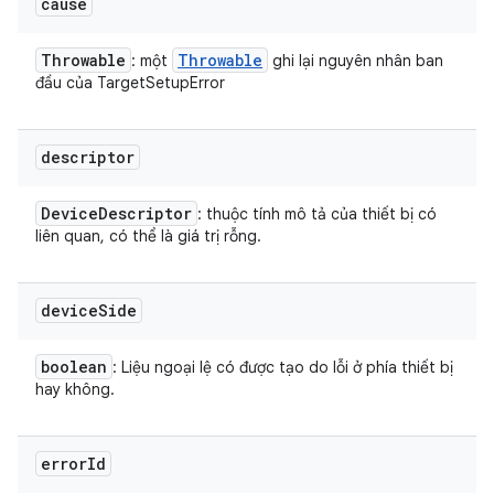
cause
Throwable
Throwable
: một
ghi lại nguyên nhân ban
đầu của TargetSetupError
descriptor
Device
Descriptor
: thuộc tính mô tả của thiết bị có
liên quan, có thể là giá trị rỗng.
device
Side
boolean
: Liệu ngoại lệ có được tạo do lỗi ở phía thiết bị
hay không.
error
Id