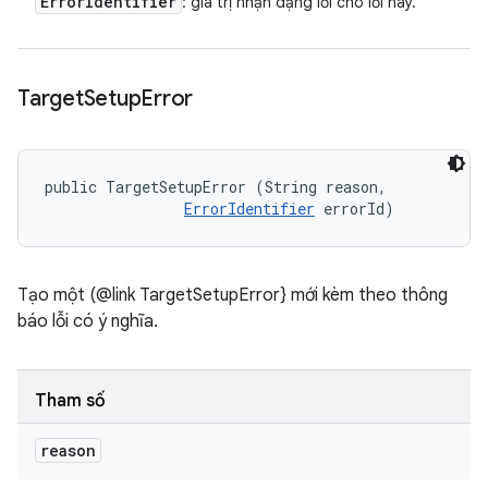
Error
Identifier
: giá trị nhận dạng lỗi cho lỗi này.
Target
Setup
Error
public TargetSetupError (String reason, 

ErrorIdentifier
 errorId)
Tạo một (@link TargetSetupError} mới kèm theo thông
báo lỗi có ý nghĩa.
Tham số
reason