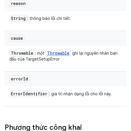
reason
String
: thông báo lỗi chi tiết.
cause
Throwable
Throwable
: một
ghi lại nguyên nhân ban
đầu của TargetSetupError
error
Id
Error
Identifier
: giá trị nhận dạng lỗi cho lỗi này.
Phương thức công khai