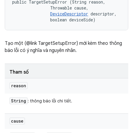
public TargetSetupError (String reason, 

                Throwable cause, 

DeviceDescriptor
 descriptor, 

                boolean deviceSide)
Tạo một (@link TargetSetupError} mới kèm theo thông
báo lỗi có ý nghĩa và nguyên nhân.
Tham số
reason
String
: thông báo lỗi chi tiết.
cause