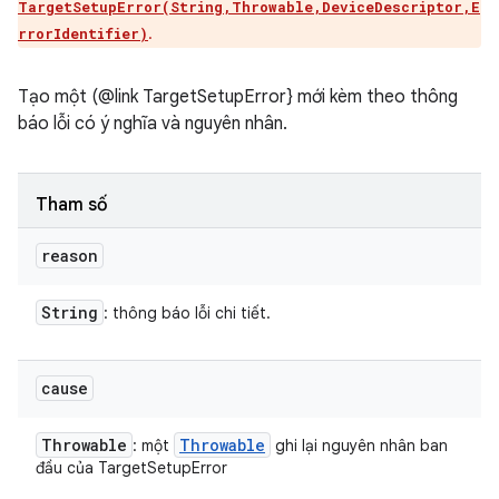
TargetSetupError(String,Throwable,DeviceDescriptor,E
.
rrorIdentifier)
Tạo một (@link TargetSetupError} mới kèm theo thông
báo lỗi có ý nghĩa và nguyên nhân.
Tham số
reason
String
: thông báo lỗi chi tiết.
cause
Throwable
Throwable
: một
ghi lại nguyên nhân ban
đầu của TargetSetupError