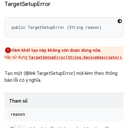
Target
Setup
Error
public TargetSetupError (String reason)
Hàm khởi tạo này không còn được dùng nữa.
hãy sử dụng
.
TargetSetupError(String,DeviceDescriptor)
Tạo một (@link TargetSetupError} mới kèm theo thông
báo lỗi có ý nghĩa.
Tham số
reason