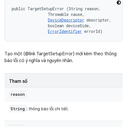
public TargetSetupError (String reason, 

                Throwable cause, 

DeviceDescriptor
 descriptor, 

                boolean deviceSide, 

ErrorIdentifier
 errorId)
Tạo một (@link TargetSetupError} mới kèm theo thông
báo lỗi có ý nghĩa và nguyên nhân.
Tham số
reason
String
: thông báo lỗi chi tiết.