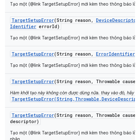
Tạo một (@link TargetSetupError} mới kèm theo thông báo lỗi c
Target
Setup
Error
(String reason
,
Device
Descriptor
Identifier
error
Id)
Tạo một (@link TargetSetupError} mới kèm theo thông báo lỗi c
Target
Setup
Error
(String reason
,
Error
Identifier
e
Tạo một (@link TargetSetupError} mới kèm theo thông báo lỗi c
Target
Setup
Error
(String reason
,
Throwable cause)
Hàm khởi tạo này không còn được dùng nữa. thay vào đó, hãy s
TargetSetupError(String,Throwable,DeviceDescript
Target
Setup
Error
(String reason
,
Throwable cause
,
descriptor)
Tạo một (@link TargetSetupError} mới kèm theo thông báo lỗi 
nhân.