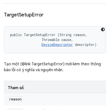
Target
Setup
Error
public TargetSetupError (String reason, 

                Throwable cause, 

DeviceDescriptor
 descriptor)
Tạo một (@link TargetSetupError} mới kèm theo thông
báo lỗi có ý nghĩa và nguyên nhân.
Tham số
reason