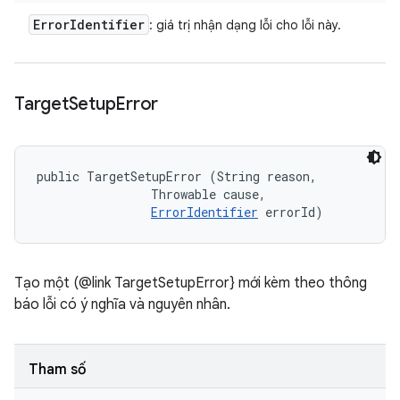
Error
Identifier
: giá trị nhận dạng lỗi cho lỗi này.
Target
Setup
Error
public TargetSetupError (String reason, 

                Throwable cause, 

ErrorIdentifier
 errorId)
Tạo một (@link TargetSetupError} mới kèm theo thông
báo lỗi có ý nghĩa và nguyên nhân.
Tham số