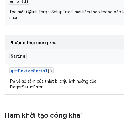
error
Id)
Tạo một (@link TargetSetupError} mới kèm theo thông báo lỗi 
nhân.
Phương thức công khai
String
get
Device
Serial
()
Trả về số sê-ri của thiết bị chịu ảnh hưởng của
TargetSetupError.
Hàm khởi tạo công khai