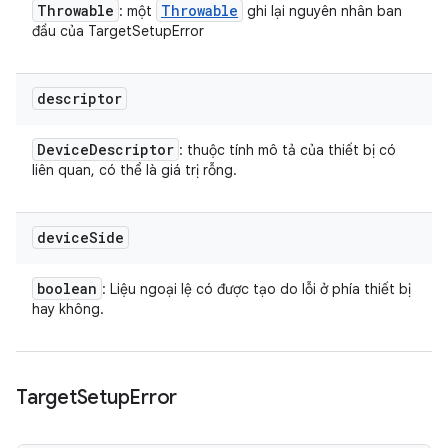
Throwable
Throwable
: một
ghi lại nguyên nhân ban
đầu của TargetSetupError
descriptor
Device
Descriptor
: thuộc tính mô tả của thiết bị có
liên quan, có thể là giá trị rỗng.
device
Side
boolean
: Liệu ngoại lệ có được tạo do lỗi ở phía thiết bị
hay không.
Target
Setup
Error