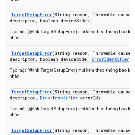
Target
Setup
Error
(String reason
,
Throwable cause
,
descriptor
,
boolean device
Side)
Tạo một (@link TargetSetupError} mới kèm theo thông báo lỗi 
nhân.
Target
Setup
Error
(String reason
,
Throwable cause
,
descriptor
,
boolean device
Side
,
Error
Identifier
e
Tạo một (@link TargetSetupError} mới kèm theo thông báo lỗi 
nhân.
Target
Setup
Error
(String reason
,
Throwable cause
,
descriptor
,
Error
Identifier
error
Id)
Tạo một (@link TargetSetupError} mới kèm theo thông báo lỗi 
nhân.
Target
Setup
Error
(String reason
,
Throwable cause
,