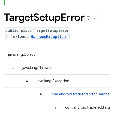
Target
Setup
Error
public class TargetSetupError
extends
HarnessException
java.lang.Object
↳
java.lang.Throwable
↳
java.lang.Exception
↳
com.android.tradefed.error.HarnessE
↳
com.android.tradefed.target