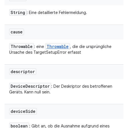
String
: Eine detaillierte Fehlermeldung.
cause
Throwable
Throwable
: eine
, die die ursprüngliche
Ursache des TargetSetupError erfasst
descriptor
Device
Descriptor
: Der Deskriptor des betroffenen
Geräts. Kann null sein.
device
Side
boolean
: Gibt an, ob die Ausnahme aufgrund eines