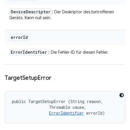
Device
Descriptor
: Der Deskriptor des betroffenen
Geräts. Kann null sein.
error
Id
Error
Identifier
: Die Fehler-ID für diesen Fehler.
Target
Setup
Error
public TargetSetupError (String reason, 

                Throwable cause, 

ErrorIdentifier
 errorId)