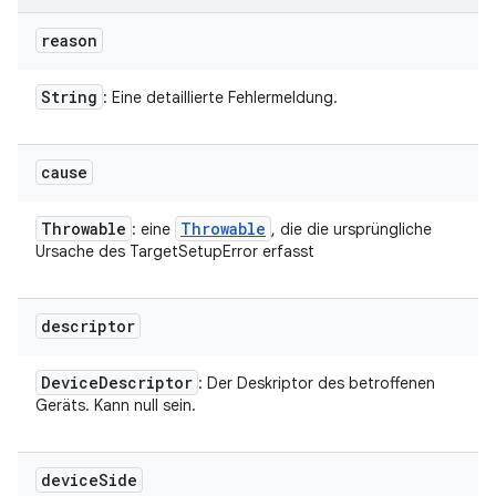
reason
String
: Eine detaillierte Fehlermeldung.
cause
Throwable
Throwable
: eine
, die die ursprüngliche
Ursache des TargetSetupError erfasst
descriptor
Device
Descriptor
: Der Deskriptor des betroffenen
Geräts. Kann null sein.
device
Side