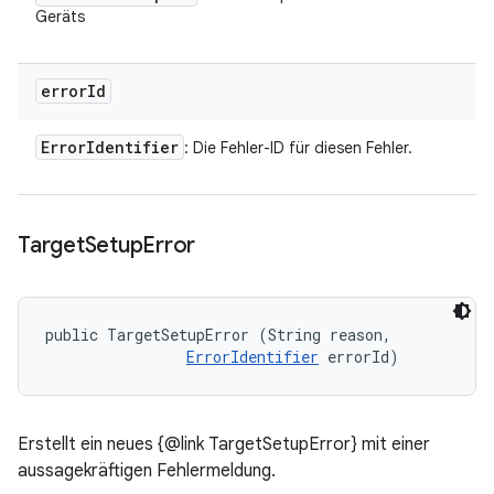
Geräts
error
Id
Error
Identifier
: Die Fehler-ID für diesen Fehler.
Target
Setup
Error
public TargetSetupError (String reason, 

ErrorIdentifier
 errorId)
Erstellt ein neues {@link TargetSetupError} mit einer
aussagekräftigen Fehlermeldung.