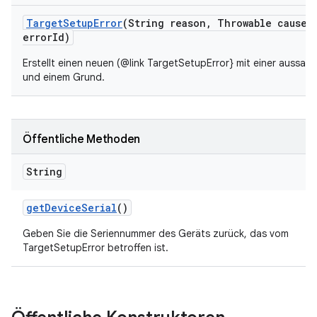
Target
Setup
Error
(String reason
,
Throwable cause
,
error
Id)
Erstellt einen neuen (@link TargetSetupError} mit einer aussag
und einem Grund.
Öffentliche Methoden
String
get
Device
Serial
()
Geben Sie die Seriennummer des Geräts zurück, das vom
TargetSetupError betroffen ist.