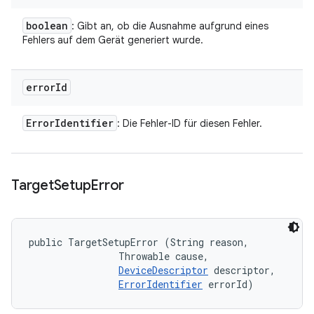
boolean
: Gibt an, ob die Ausnahme aufgrund eines
Fehlers auf dem Gerät generiert wurde.
error
Id
Error
Identifier
: Die Fehler-ID für diesen Fehler.
Target
Setup
Error
public TargetSetupError (String reason, 

                Throwable cause, 

DeviceDescriptor
 descriptor, 

ErrorIdentifier
 errorId)