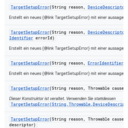
Target
Setup
Error
(String reason
,
Device
Descriptor
Erstellt ein neues {@link TargetSetupError} mit einer aussagek
Target
Setup
Error
(String reason
,
Device
Descriptor
Identifier
error
Id)
Erstellt ein neues {@link TargetSetupError} mit einer aussagek
Target
Setup
Error
(String reason
,
Error
Identifier
e
Erstellt ein neues {@link TargetSetupError} mit einer aussagek
Target
Setup
Error
(String reason
,
Throwable cause)
Dieser Konstruktor ist veraltet. Verwenden Sie stattdessen
TargetSetupError(String,Throwable,DeviceDescript
Target
Setup
Error
(String reason
,
Throwable cause
,
descriptor)