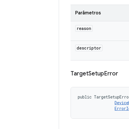
Parâmetros
reason
descriptor
Target
Setup
Error
public TargetSetupErro
Device
ErrorI