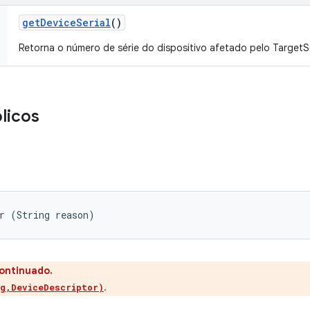
get
Device
Serial
()
Retorna o número de série do dispositivo afetado pelo TargetS
licos
r (String reason)
continuado.
.
g,DeviceDescriptor)