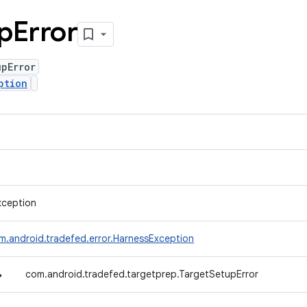
p
Error
upError
ption
xception
m.android.tradefed.error.HarnessException
↳
com.android.tradefed.targetprep.TargetSetupError