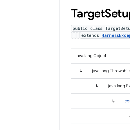
Target
Setu
public class TargetSet
extends
HarnessExce
java.lang.Object
↳
java.lang.Throwable
↳
java.lang.E
↳
co