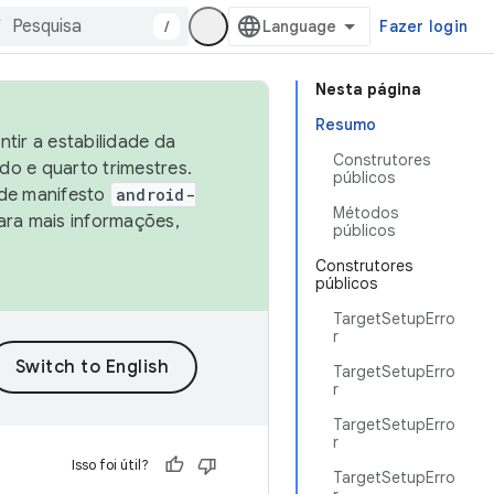
/
Fazer login
Nesta página
Resumo
tir a estabilidade da
Construtores
o e quarto trimestres.
públicos
 de manifesto
android-
Métodos
ara mais informações,
públicos
Construtores
públicos
TargetSetupErro
r
TargetSetupErro
r
TargetSetupErro
r
Isso foi útil?
TargetSetupErro