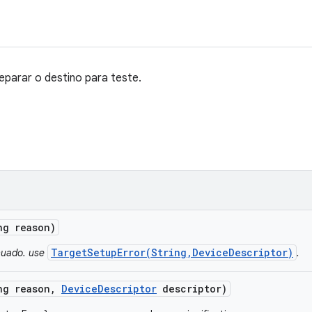
eparar o destino para teste.
ng reason)
TargetSetupError(String,DeviceDescriptor)
inuado. use
.
ng reason
,
Device
Descriptor
descriptor)