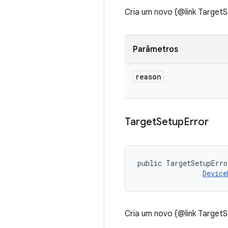
Cria um novo {@link Target
Parâmetros
reason
Target
Setup
Error
public TargetSetupErro
Device
Cria um novo {@link Target