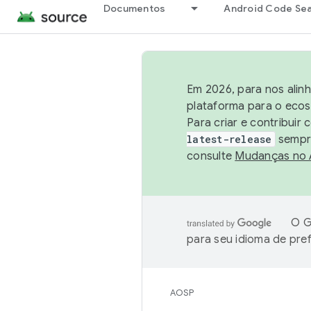
Documentos
Android Code Se
Em 2026, para nos alin
plataforma para o ecos
Para criar e contribuir
latest-release
sempre
consulte
Mudanças no
O G
para seu idioma de pre
AOSP