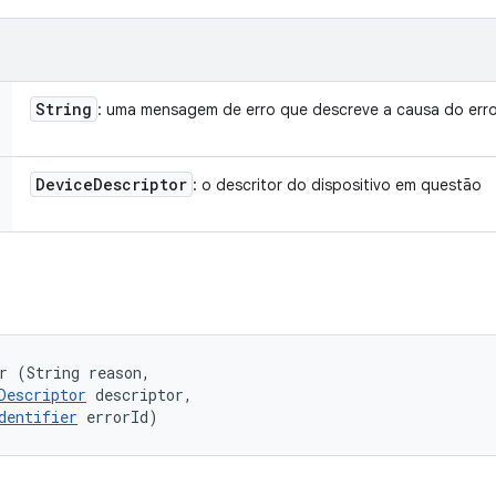
String
: uma mensagem de erro que descreve a causa do err
Device
Descriptor
: o descritor do dispositivo em questão
r (String reason, 

Descriptor
 descriptor, 

dentifier
 errorId)