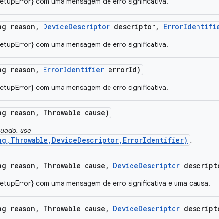
etupError} com uma mensagem de erro significativa.
ng reason
,
Device
Descriptor
descriptor
,
Error
Identifi
etupError} com uma mensagem de erro significativa.
ng reason
,
Error
Identifier
error
Id)
etupError} com uma mensagem de erro significativa.
ng reason
,
Throwable cause)
nuado. use
ng,Throwable,DeviceDescriptor,ErrorIdentifier)
.
ng reason
,
Throwable cause
,
Device
Descriptor
descript
SetupError} com uma mensagem de erro significativa e uma causa.
ng reason
,
Throwable cause
,
Device
Descriptor
descript