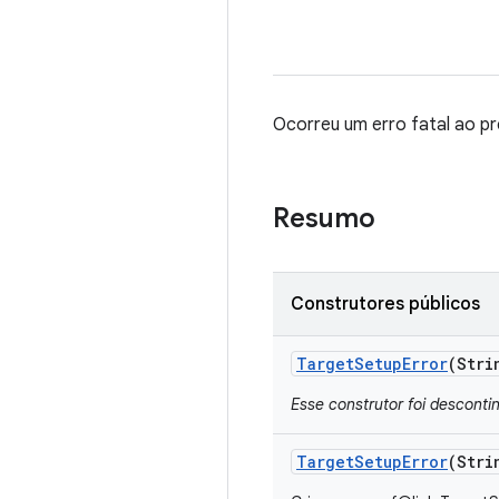
Ocorreu um erro fatal ao pr
Resumo
Construtores públicos
Target
Setup
Error
(Stri
Esse construtor foi descont
Target
Setup
Error
(Stri