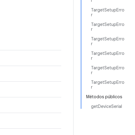
r
TargetSetupErro
r
TargetSetupErro
r
TargetSetupErro
r
TargetSetupErro
r
TargetSetupErro
r
TargetSetupErro
r
Métodos públicos
getDeviceSerial