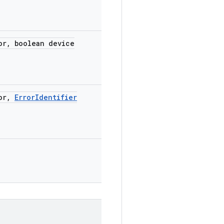
or
,
boolean device
or
,
Error
Identifier