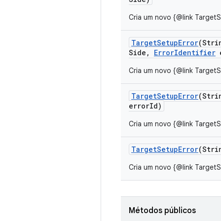
Cria um novo {@link Target
Target
Setup
Error
(Stri
Side
,
Error
Identifier
e
Cria um novo {@link Target
Target
Setup
Error
(Stri
error
Id)
Cria um novo {@link Target
Target
Setup
Error
(Stri
Cria um novo {@link Target
Métodos públicos