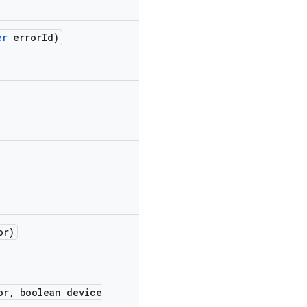
er
error
Id)
or)
or
,
boolean device