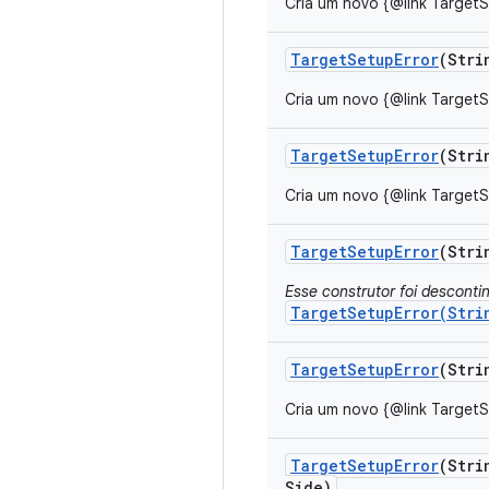
Cria um novo {@link TargetS
Target
Setup
Error
(Stri
Cria um novo {@link TargetS
Target
Setup
Error
(Stri
Cria um novo {@link TargetS
Target
Setup
Error
(Stri
Esse construtor foi desconti
TargetSetupError(Stri
Target
Setup
Error
(Stri
Cria um novo {@link Target
Target
Setup
Error
(Stri
Side)