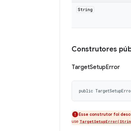
String
Construtores púb
Target
Setup
Error
public TargetSetupErro
Esse construtor foi des
use
TargetSetupError(Strin