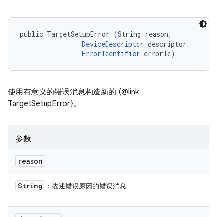
public TargetSetupError (String reason, 

DeviceDescriptor
 descriptor, 

ErrorIdentifier
 errorId)
使用有意义的错误消息构造新的 (@link
TargetSetupError}。
参数
reason
String
：描述错误原因的错误消息