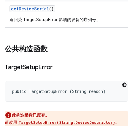
get
Device
Serial
()
返回受 TargetSetupError 影响的设备的序列号。
公共构造函数
Target
Setup
Error
public TargetSetupError (String reason)
此构造函数已废弃。
请改用
。
TargetSetupError(String,DeviceDescriptor)