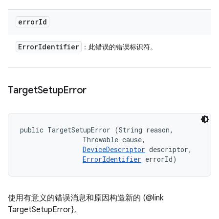
error
Id
Error
Identifier
：此错误的错误标识符。
Target
Setup
Error
public TargetSetupError (String reason, 

                Throwable cause, 

DeviceDescriptor
 descriptor, 

ErrorIdentifier
 errorId)
使用有意义的错误消息和原因构造新的 (@link
TargetSetupError}。