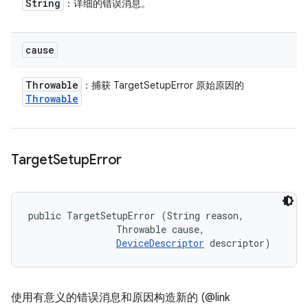
String
：详细的错误消息。
cause
Throwable
：捕获 TargetSetupError 原始原因的
Throwable
Target
Setup
Error
public TargetSetupError (String reason, 

                Throwable cause, 

DeviceDescriptor
 descriptor)
使用有意义的错误消息和原因构造新的 (@link