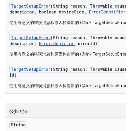
Target
Setup
Error
(String reason
,
Throwable cause
,
descriptor
,
boolean device
Side
,
Error
Identifier
e
使用有意义的错误消息和原因构造新的 (@link TargetSetupError}
Target
Setup
Error
(String reason
,
Throwable cause
,
descriptor
,
Error
Identifier
error
Id)
使用有意义的错误消息和原因构造新的 (@link TargetSetupError}
Target
Setup
Error
(String reason
,
Throwable cause
,
Id)
使用有意义的错误消息和原因构造新的 (@link TargetSetupError}
公共方法
String