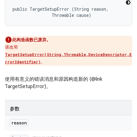
public TargetSetupError (String reason, 

                Throwable cause)
此构造函数已废弃。
请改用
TargetSetupError(String,Throwable,DeviceDescriptor,E
。
rrorIdentifier)
使用有意义的错误消息和原因构造新的 (@link
TargetSetupError}。
参数
reason