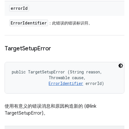
error
Id
Error
Identifier
：此错误的错误标识符。
Target
Setup
Error
public TargetSetupError (String reason, 

                Throwable cause, 

ErrorIdentifier
 errorId)
使用有意义的错误消息和原因构造新的 (@link
TargetSetupError}。