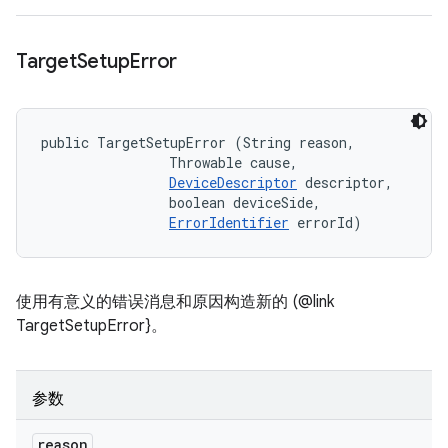
Target
Setup
Error
public TargetSetupError (String reason, 

                Throwable cause, 

DeviceDescriptor
 descriptor, 

                boolean deviceSide, 

ErrorIdentifier
 errorId)
使用有意义的错误消息和原因构造新的 (@link
TargetSetupError}。
参数
reason