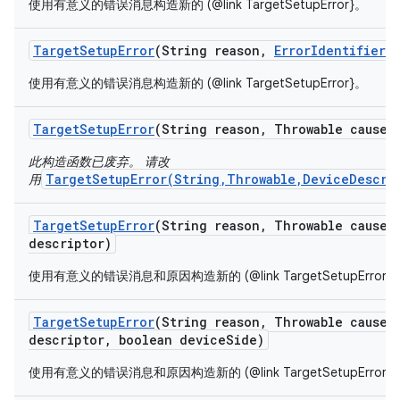
使用有意义的错误消息构造新的 (@link TargetSetupError}。
Target
Setup
Error
(String reason
,
Error
Identifier
e
使用有意义的错误消息构造新的 (@link TargetSetupError}。
Target
Setup
Error
(String reason
,
Throwable cause)
此构造函数已废弃。 请改
TargetSetupError(String,Throwable,DeviceDescri
用
Target
Setup
Error
(String reason
,
Throwable cause
,
descriptor)
使用有意义的错误消息和原因构造新的 (@link TargetSetupError}
Target
Setup
Error
(String reason
,
Throwable cause
,
descriptor
,
boolean device
Side)
使用有意义的错误消息和原因构造新的 (@link TargetSetupError}