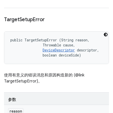
Target
Setup
Error
public TargetSetupError (String reason, 

                Throwable cause, 

DeviceDescriptor
 descriptor, 

                boolean deviceSide)
使用有意义的错误消息和原因构造新的 (@link
TargetSetupError}。
参数
reason