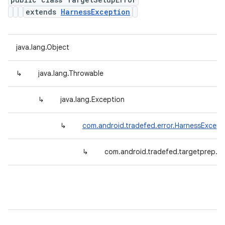
extends
HarnessException
java.lang.Object
↳
java.lang.Throwable
↳
java.lang.Exception
↳
com.android.tradefed.error.HarnessExcept
↳
com.android.tradefed.targetprep.T