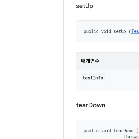
set
Up
public void setUp (
Tes
매개변수
test
Info
tear
Down
public void tearDown (
                Throwa