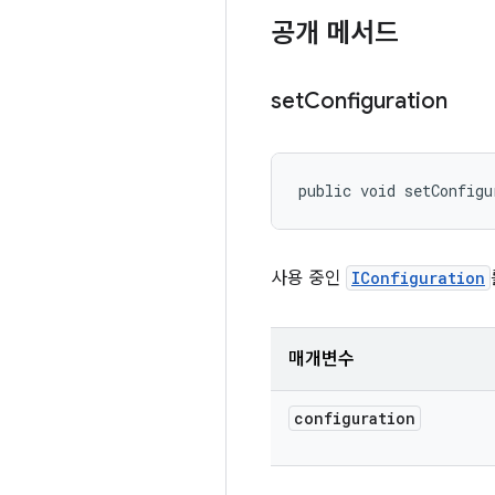
공개 메서드
set
Configuration
public void setConfigu
사용 중인
IConfiguration
매개변수
configuration