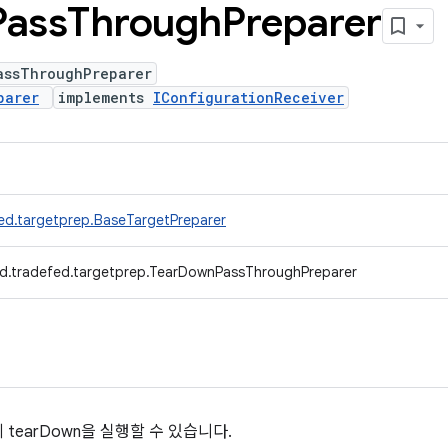
Pass
Through
Preparer
assThroughPreparer
parer
implements
IConfigurationReceiver
ed.targetprep.BaseTargetPreparer
d.tradefed.targetprep.TearDownPassThroughPreparer
tearDown을 실행할 수 있습니다.