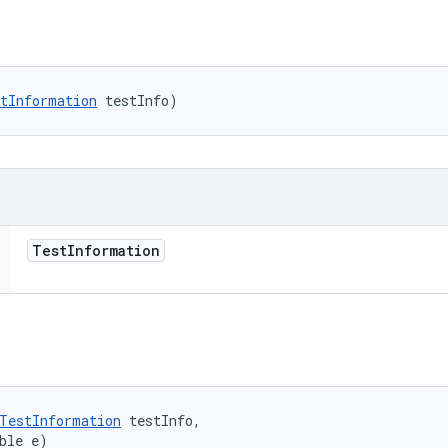
tInformation
 testInfo)
Test
Information
TestInformation
 testInfo, 

ble e)