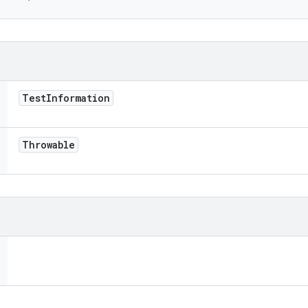
Test
Information
Throwable