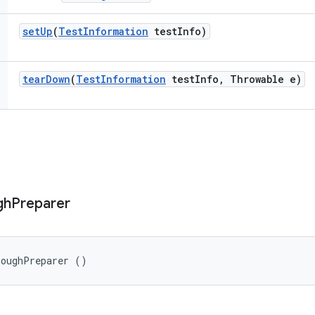
set
Up
(
Test
Information
test
Info)
tear
Down
(
Test
Information
test
Info
,
Throwable e)
gh
Preparer
roughPreparer ()