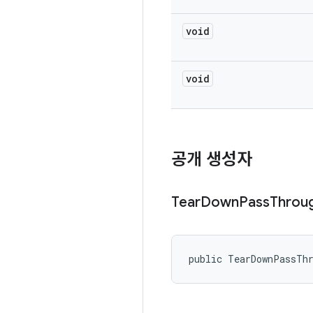
void
void
공개 생성자
Tear
Down
Pass
Throu
public TearDownPassTh