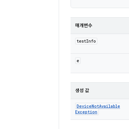
매개변수
test
Info
e
생성 값
Device
Not
Available
Exception