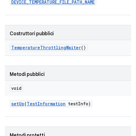
DEVICE
_
TEMPERATURE
_
FILE
_
PATH
_
NAME
Costruttori pubblici
Temperature
Throttling
Waiter
()
Metodi pubblici
void
set
Up
(
Test
Information
test
Info)
Metodi protetti