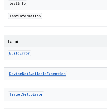
test
Info
Test
Information
Lanci
Build
Error
Device
Not
Available
Exception
Target
Setup
Error