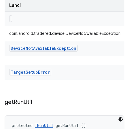
Lanci
com.android.tradefed.device.DeviceNotAvailableException
Device
Not
Available
Exception
Target
Setup
Error
get
Run
Util
protected 
IRunUtil
 getRunUtil ()