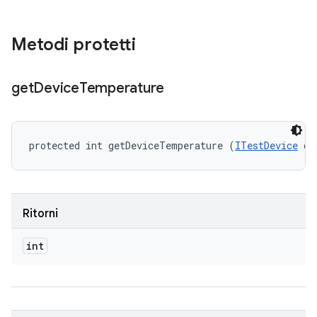
Metodi protetti
get
Device
Temperature
protected int getDeviceTemperature (
ITestDevice
 de
Ritorni
int