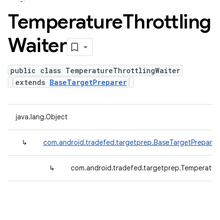
Temperature
Throttling
Waiter
public class TemperatureThrottlingWaiter
extends
BaseTargetPreparer
java.lang.Object
↳
com.android.tradefed.targetprep.BaseTargetPreparer
↳
com.android.tradefed.targetprep.Temperature