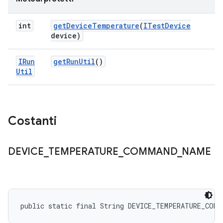
int
get
Device
Temperature
(
ITest
Device
device)
IRun
get
Run
Util
()
Util
Costanti
DEVICE
_
TEMPERATURE
_
COMMAND
_
NAME
public static final String DEVICE_TEMPERATURE_COMM