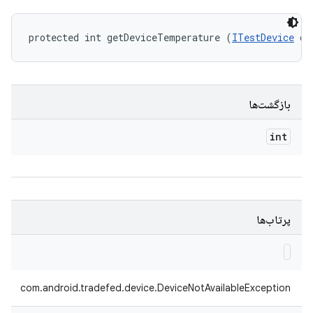
protected int getDeviceTemperature (
ITestDevice
 de
بازگشت‌ها
int
پرتاب‌ها
com.android.tradefed.device.DeviceNotAvailableException