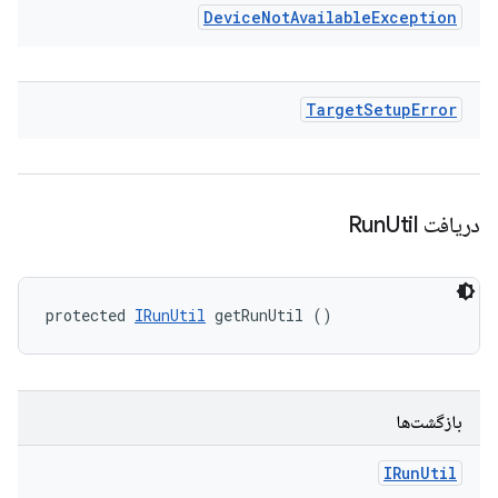
Device
Not
Available
Exception
Target
Setup
Error
دریافت Run
Util
protected 
IRunUtil
 getRunUtil ()
بازگشت‌ها
IRun
Util