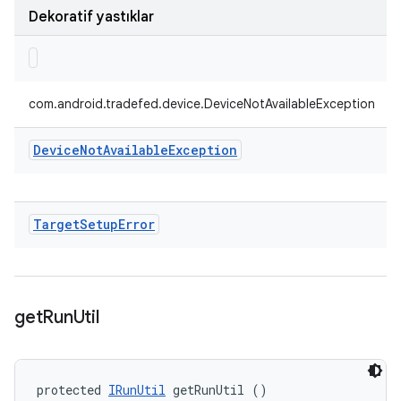
Dekoratif yastıklar
com.android.tradefed.device.DeviceNotAvailableException
Device
Not
Available
Exception
Target
Setup
Error
get
Run
Util
protected 
IRunUtil
 getRunUtil ()