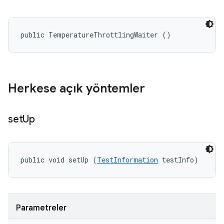
public TemperatureThrottlingWaiter ()
Herkese açık yöntemler
set
Up
public void setUp (
TestInformation
 testInfo)
Parametreler