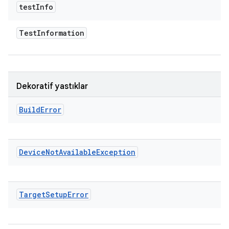
test
Info
Test
Information
Dekoratif yastıklar
Build
Error
Device
Not
Available
Exception
Target
Setup
Error