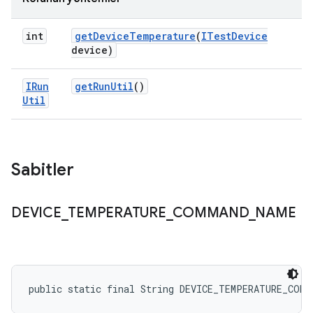
int
get
Device
Temperature
(
ITest
Device
device)
IRun
get
Run
Util
()
Util
Sabitler
DEVICE
_
TEMPERATURE
_
COMMAND
_
NAME
public static final String DEVICE_TEMPERATURE_COMM