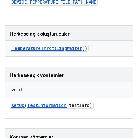
DEVICE
_
TEMPERATURE
_
FILE
_
PATH
_
NAME
Herkese açık oluşturucular
Temperature
Throttling
Waiter
()
Herkese açık yöntemler
void
set
Up
(
Test
Information
test
Info)
Korunan yöntemler