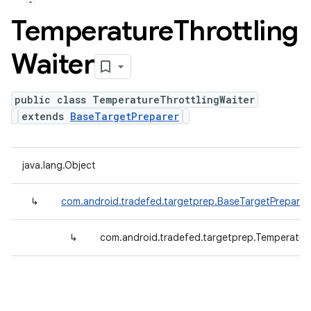
Temperature
Throttling
Waiter
public class TemperatureThrottlingWaiter
extends
BaseTargetPreparer
java.lang.Object
↳
com.android.tradefed.targetprep.BaseTargetPreparer
↳
com.android.tradefed.targetprep.Temperature