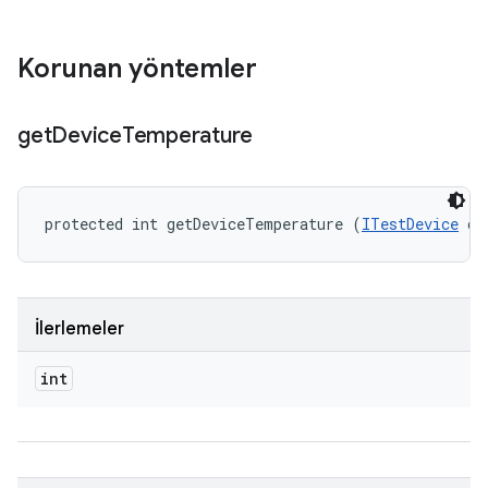
Korunan yöntemler
get
Device
Temperature
protected int getDeviceTemperature (
ITestDevice
 de
İlerlemeler
int