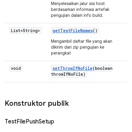
Menyelesaikan jalur sisi host
berdasarkan informasi artefak
pengujian dalam info build.
List<String>
get
Test
File
Names
()
Mengambil daftar file yang akan
dikirim dari zip pengujian ke
perangkat
void
set
Throw
If
No
File
(boolean
throw
If
No
File)
Konstruktor publik
Test
File
Push
Setup