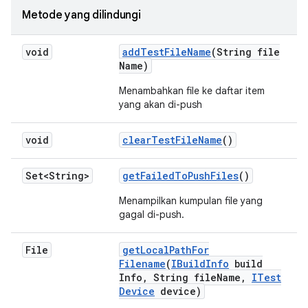
Metode yang dilindungi
void
add
Test
File
Name
(String file
Name)
Menambahkan file ke daftar item
yang akan di-push
void
clear
Test
File
Name
()
Set<String>
get
Failed
To
Push
Files
()
Menampilkan kumpulan file yang
gagal di-push.
File
get
Local
Path
For
Filename
(
IBuild
Info
build
Info
,
String file
Name
,
ITest
Device
device)