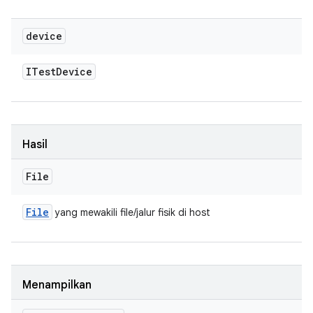
device
ITest
Device
Hasil
File
File
yang mewakili file/jalur fisik di host
Menampilkan