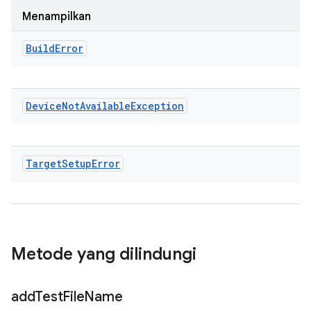
Menampilkan
Build
Error
Device
Not
Available
Exception
Target
Setup
Error
Metode yang dilindungi
add
Test
File
Name