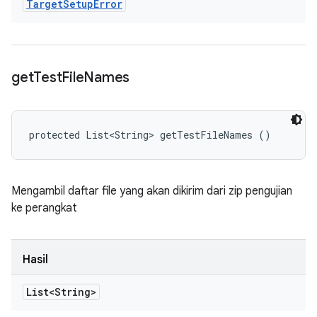
Target
Setup
Error
get
Test
File
Names
protected List<String> getTestFileNames ()
Mengambil daftar file yang akan dikirim dari zip pengujian
ke perangkat
Hasil
List<String>