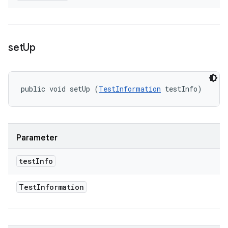
set
Up
public void setUp (
TestInformation
 testInfo)
Parameter
test
Info
Test
Information