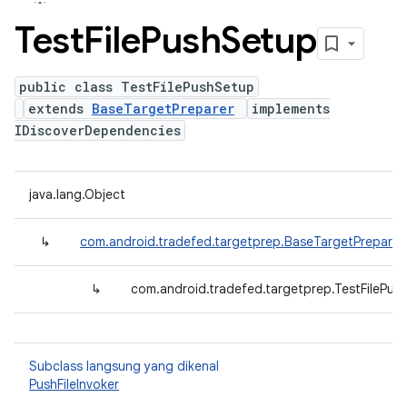
Test
File
Push
Setup
public class TestFilePushSetup
extends
BaseTargetPreparer
implements
IDiscoverDependencies
java.lang.Object
↳
com.android.tradefed.targetprep.BaseTargetPreparer
↳
com.android.tradefed.targetprep.TestFilePus
Subclass langsung yang dikenal
PushFileInvoker