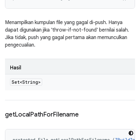
Menampilkan kumpulan file yang gagal di-push. Hanya
dapat digunakan jika 'throw-if-not-found' bernilai salah.
Jika tidak, push yang gagal pertama akan memunculkan
pengecualian.
Hasil
Set<String>
get
Local
Path
For
Filename
protected File getLocalPathForFilename (
IBuildInfo