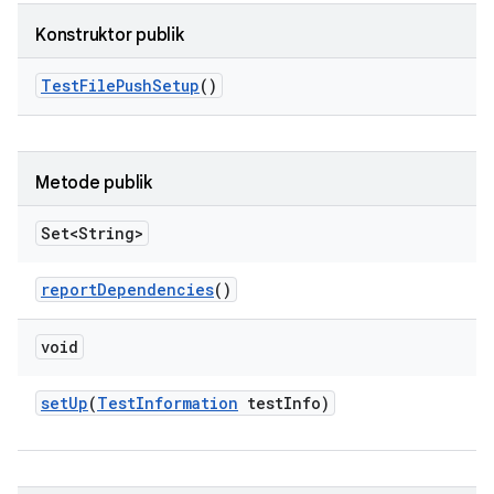
Konstruktor publik
Test
File
Push
Setup
()
Metode publik
Set<String>
report
Dependencies
()
void
set
Up
(
Test
Information
test
Info)