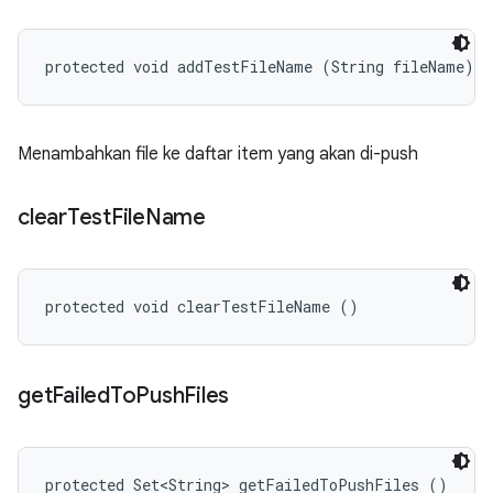
protected void addTestFileName (String fileName)
Menambahkan file ke daftar item yang akan di-push
clear
Test
File
Name
protected void clearTestFileName ()
get
Failed
To
Push
Files
protected Set<String> getFailedToPushFiles ()