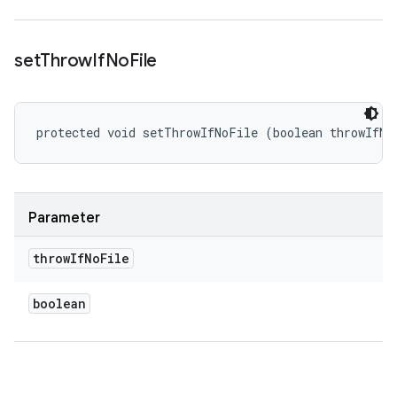
set
Throw
If
No
File
protected void setThrowIfNoFile (boolean throwIfNo
Parameter
throw
If
No
File
boolean