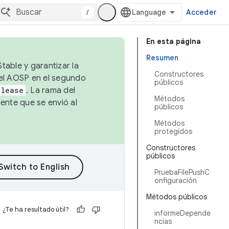
/
Acceder
En esta página
Resumen
table y garantizar la
Constructores
 el AOSP en el segundo
públicos
elease
. La rama del
Métodos
ente que se envió al
públicos
Métodos
protegidos
Constructores
públicos
PruebaFilePushC
onfiguración
Métodos públicos
¿Te ha resultado útil?
informeDepende
ncias