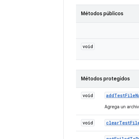
Métodos públicos
void
Métodos protegidos
void
add
Test
File
N
Agrega un archiv
void
clear
Test
Fil
get
Failed
To
P