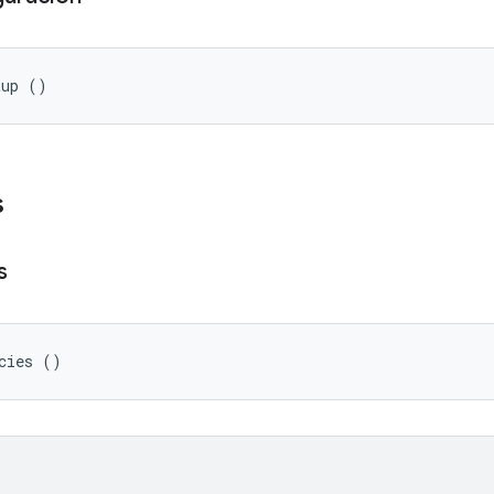
tup ()
s
s
cies ()