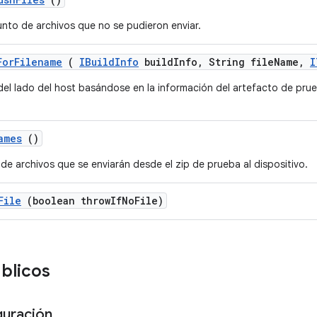
unto de archivos que no se pudieron enviar.
For
Filename
(
IBuild
Info
build
Info
,
String file
Name
,
I
 del lado del host basándose en la información del artefacto de pru
ames
()
 de archivos que se enviarán desde el zip de prueba al dispositivo.
File
(boolean throw
If
No
File)
úblicos
guración