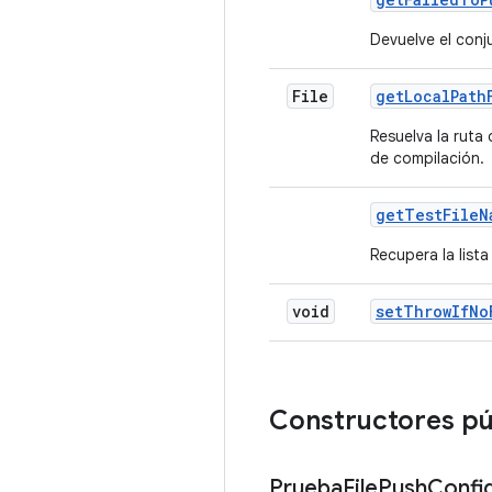
Devuelve el conj
File
get
Local
Path
Resuelva la ruta
de compilación.
get
Test
File
N
Recupera la lista
void
set
Throw
If
No
Constructores p
Prueba
File
Push
Confi