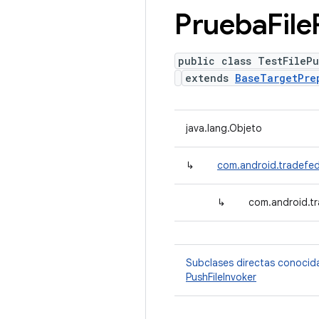
Prueba
File
public class TestFileP
extends
BaseTargetPre
java.lang.Objeto
↳
com.android.tradefed
↳
com.android.tr
Subclases directas conocid
PushFileInvoker