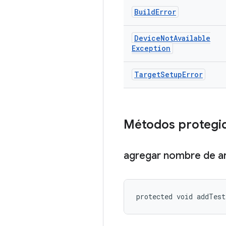
Build
Error
Device
Not
Available
Exception
Target
Setup
Error
Métodos protegi
agregar nombre de a
protected void addTes