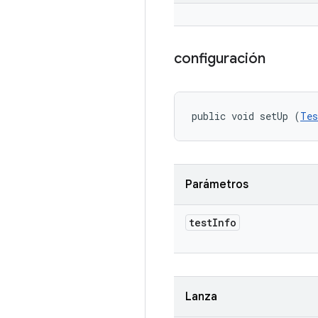
configuración
public void setUp (
Tes
Parámetros
test
Info
Lanza