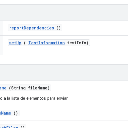
report
Dependencies
()
set
Up
(
Test
Information
test
Info)
ame
(String file
Name)
o a la lista de elementos para enviar
e
Name
()
ush
Files
()