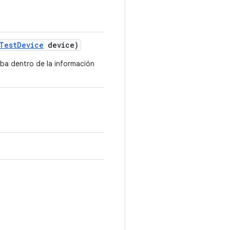
Test
Device
device)
eba dentro de la información