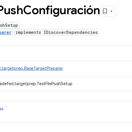
Push
Configuración
ushSetup
parer
implements IDiscoverDependencies
.targetprep.BaseTargetPreparer
adefed.targetprep.TestFilePushSetup
as