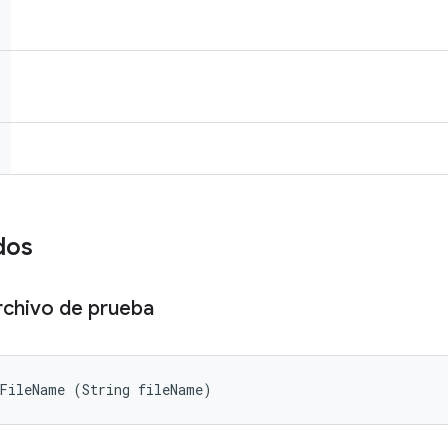
dos
rchivo de prueba
tFileName (String fileName)