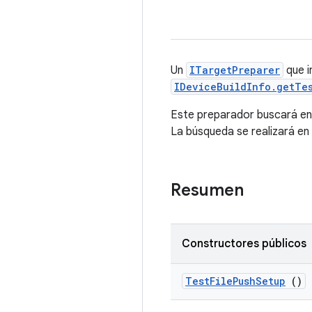
Un
ITargetPreparer
que i
IDeviceBuildInfo.getTes
Este preparador buscará en d
La búsqueda se realizará en 
Resumen
Constructores públicos
Test
File
Push
Setup
()