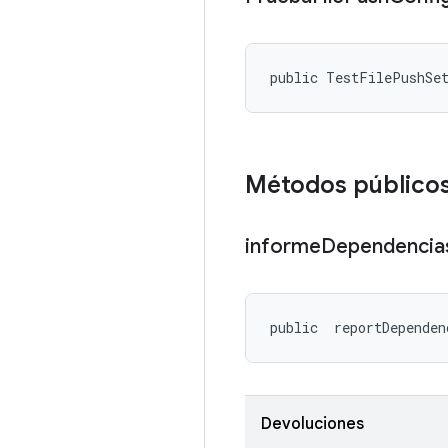
public TestFilePushSe
Métodos público
informe
Dependencia
public 
 reportDependen
Devoluciones