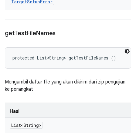
Target
Setup
Error
get
Test
File
Names
protected List<String> getTestFileNames ()
Mengambil daftar file yang akan dikirim dari zip pengujian
ke perangkat
Hasil
List<String>