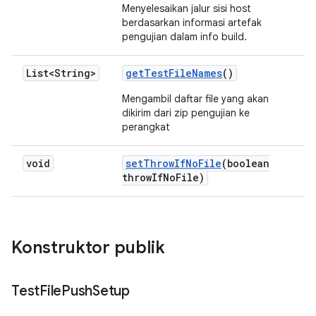
Menyelesaikan jalur sisi host
berdasarkan informasi artefak
pengujian dalam info build.
List<String>
get
Test
File
Names
()
Mengambil daftar file yang akan
dikirim dari zip pengujian ke
perangkat
void
set
Throw
If
No
File
(boolean
throw
If
No
File)
Konstruktor publik
Test
File
Push
Setup