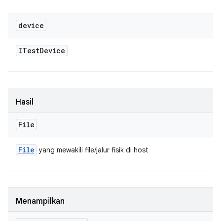
device
ITest
Device
Hasil
File
File
yang mewakili file/jalur fisik di host
Menampilkan