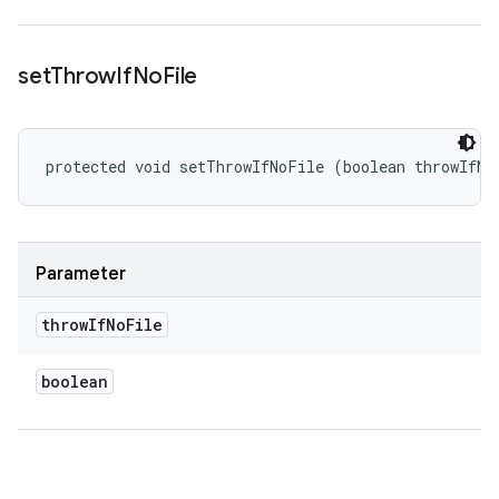
set
Throw
If
No
File
protected void setThrowIfNoFile (boolean throwIfNo
Parameter
throw
If
No
File
boolean