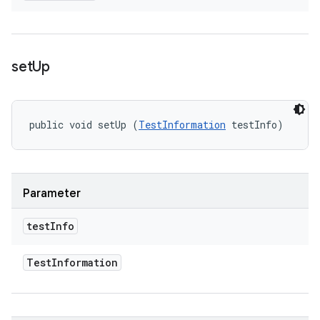
set
Up
public void setUp (
TestInformation
 testInfo)
Parameter
test
Info
Test
Information