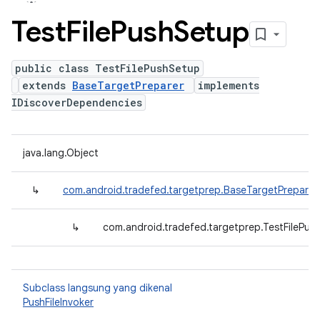
Test
File
Push
Setup
public class TestFilePushSetup
extends
BaseTargetPreparer
implements
IDiscoverDependencies
java.lang.Object
↳
com.android.tradefed.targetprep.BaseTargetPreparer
↳
com.android.tradefed.targetprep.TestFilePus
Subclass langsung yang dikenal
PushFileInvoker