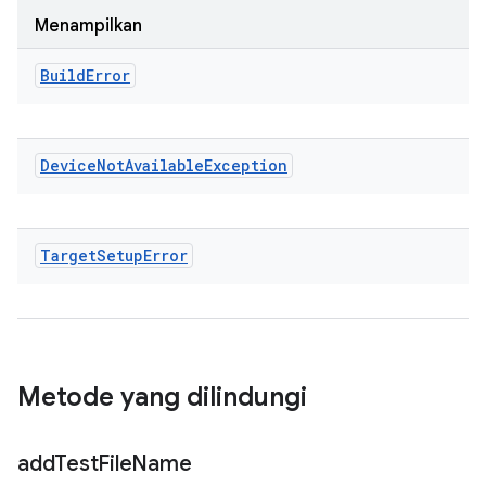
Menampilkan
Build
Error
Device
Not
Available
Exception
Target
Setup
Error
Metode yang dilindungi
add
Test
File
Name