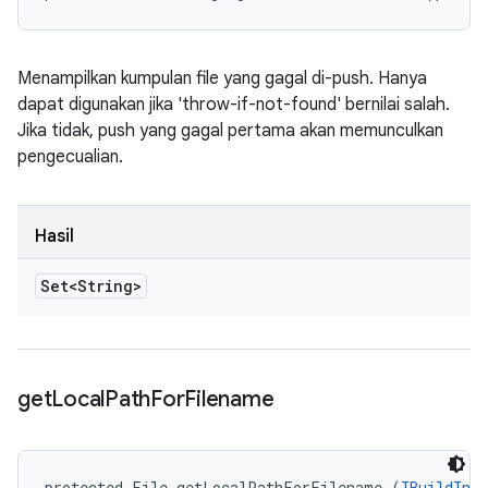
Menampilkan kumpulan file yang gagal di-push. Hanya
dapat digunakan jika 'throw-if-not-found' bernilai salah.
Jika tidak, push yang gagal pertama akan memunculkan
pengecualian.
Hasil
Set<String>
get
Local
Path
For
Filename
protected File getLocalPathForFilename (
IBuildInfo