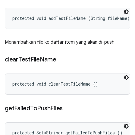
protected void addTestFileName (String fileName)
Menambahkan file ke daftar item yang akan di-push
clear
Test
File
Name
protected void clearTestFileName ()
get
Failed
To
Push
Files
protected Set<String> getFailedToPushFiles ()