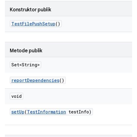
Konstruktor publik
Test
File
Push
Setup
()
Metode publik
Set<String>
report
Dependencies
()
void
set
Up
(
Test
Information
test
Info)