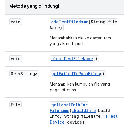
Metode yang dilindungi
void
add
Test
File
Name
(String file
Name)
Menambahkan file ke daftar item
yang akan di-push
void
clear
Test
File
Name
()
Set<String>
get
Failed
To
Push
Files
()
Menampilkan kumpulan file yang
gagal di-push.
File
get
Local
Path
For
Filename
(
IBuild
Info
build
Info
,
String file
Name
,
ITest
Device
device)