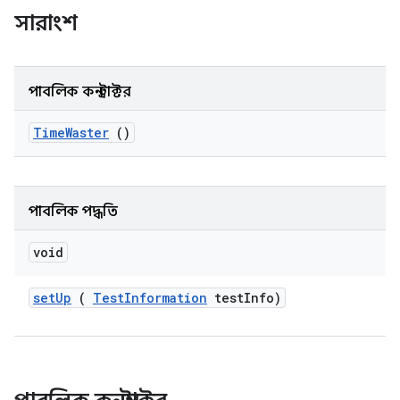
সারাংশ
পাবলিক কনস্ট্রাক্টর
Time
Waster
()
পাবলিক পদ্ধতি
void
set
Up
(
Test
Information
test
Info)