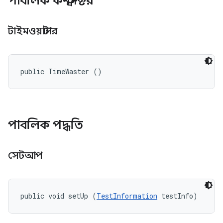
পাবলিক কনস্ট্রাক্টর
টাইমওয়াস্টার
public TimeWaster ()
পাবলিক পদ্ধতি
সেটআপ
public void setUp (
TestInformation
 testInfo)