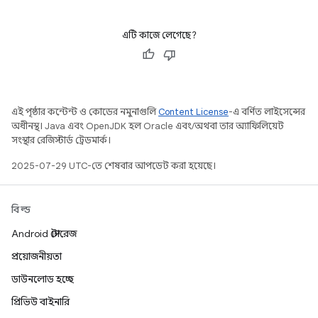
এটি কাজে লেগেছে?
এই পৃষ্ঠার কন্টেন্ট ও কোডের নমুনাগুলি
Content License
-এ বর্ণিত লাইসেন্সের
অধীনস্থ। Java এবং OpenJDK হল Oracle এবং/অথবা তার অ্যাফিলিয়েট
সংস্থার রেজিস্টার্ড ট্রেডমার্ক।
2025-07-29 UTC-তে শেষবার আপডেট করা হয়েছে।
বিল্ড
Android স্টোরেজ
প্রয়োজনীয়তা
ডাউনলোড হচ্ছে
প্রিভিউ বাইনারি