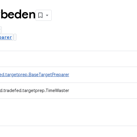
ybeden
r
parer
ed.targetprep.BaseTargetPreparer
d.tradefed.targetprep.TimeWaster