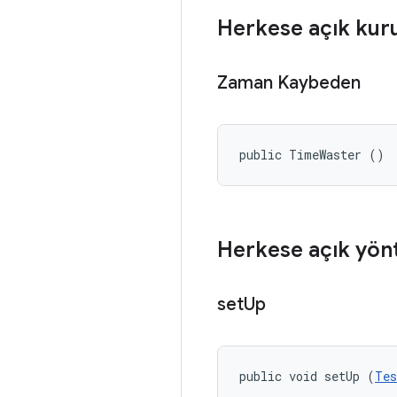
Herkese açık kur
Zaman Kaybeden
public TimeWaster ()
Herkese açık yön
set
Up
public void setUp (
Tes