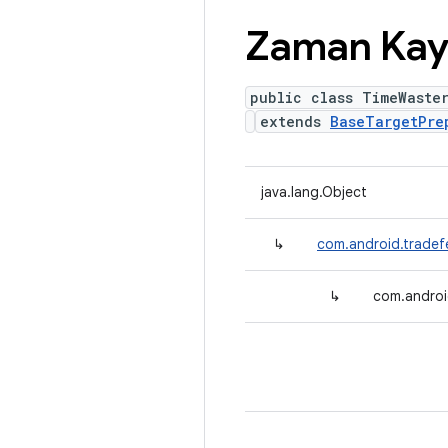
Zaman Ka
public class TimeWaste
extends
BaseTargetPre
java.lang.Object
↳
com.android.tradef
↳
com.androi