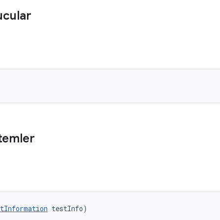
ucular
temler
tInformation
 testInfo)