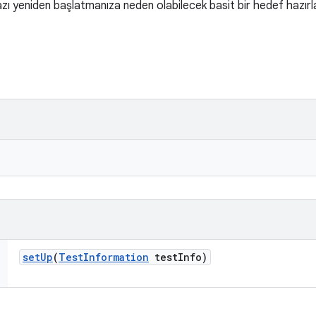
 yeniden başlatmanıza neden olabilecek basit bir hedef hazırla
set
Up
(
Test
Information
test
Info)