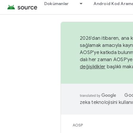
Dokümanlar
Android Kod Arama
2026'dan itibaren, ana k
sağlamak amacıyla kayn
AOSP'ye katkıda bulunm
dalı her zaman AOSP'ye 
değişiklikler
başlıklı maka
Goog
zeka teknolojisini kullanı
AOSP