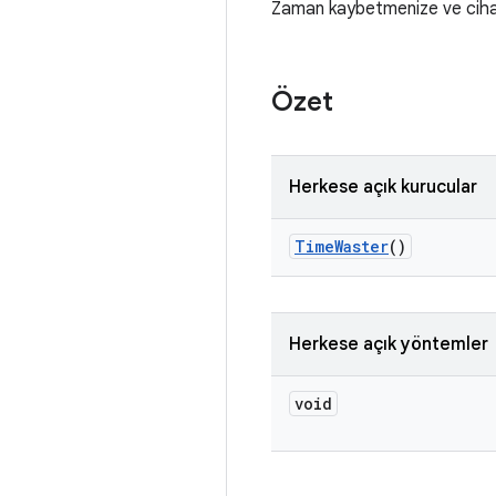
Zaman kaybetmenize ve cihazı
Özet
Herkese açık kurucular
Time
Waster
()
Herkese açık yöntemler
void