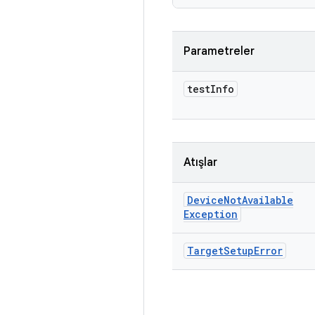
Parametreler
test
Info
Atışlar
Device
Not
Available
Exception
Target
Setup
Error