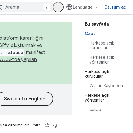
/
Oturum aç
Bu sayfada
Özet
latform kararlılığını
Herkese açık
SP'yi oluşturmak ve
kurucular
t-release
manifest
Herkese açık
n
AOSP'de yapılan
yöntemler
Herkese açık
kurucular
Zaman Kaybeden
Herkese açık
yöntemler
setUp
 size yardımcı oldu mu?