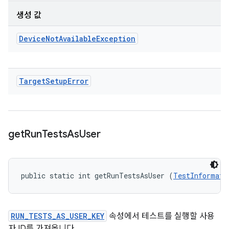
생성 값
Device
Not
Available
Exception
Target
Setup
Error
get
Run
Tests
As
User
public static int getRunTestsAsUser (
TestInformati
RUN_TESTS_AS_USER_KEY
속성에서 테스트를 실행할 사용
자 ID를 가져옵니다.