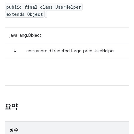
public final class UserHelper
extends Object
java.lang.Object
↳
com.android.tradefed.targetprep.UserHelper
요약
상수