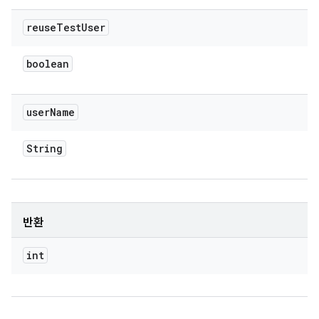
reuse
Test
User
boolean
user
Name
String
반환
int