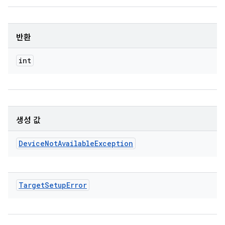
반환
int
생성 값
Device
Not
Available
Exception
Target
Setup
Error