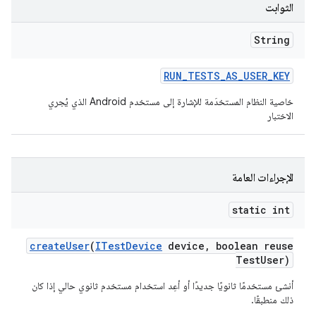
الثوابت
String
RUN
_
TESTS
_
AS
_
USER
_
KEY
خاصية النظام المستخدَمة للإشارة إلى مستخدم Android الذي يُجري
الاختبار
الإجراءات العامة
static int
create
User
(
ITest
Device
device
,
boolean reuse
Test
User)
أنشئ مستخدمًا ثانويًا جديدًا أو أعِد استخدام مستخدم ثانوي حالي إذا كان
ذلك منطبقًا.