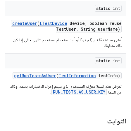
static int
create
User
(
ITest
Device
device
,
boolean reuse
Test
User
,
String user
Name)
أنشئ مستخدمًا ثانويًا جديدًا أو أعِد استخدام مستخدم ثانوي حالي إذا كان
ذلك منطبقًا.
static int
get
Run
Tests
As
User
(
Test
Information
test
Info)
تعرض هذه السمة معرّف المستخدم الذي سيتم إجراء الاختبارات باسمه، وذلك
RUN_TESTS_AS_USER_KEY
من السمة
.
الثوابت