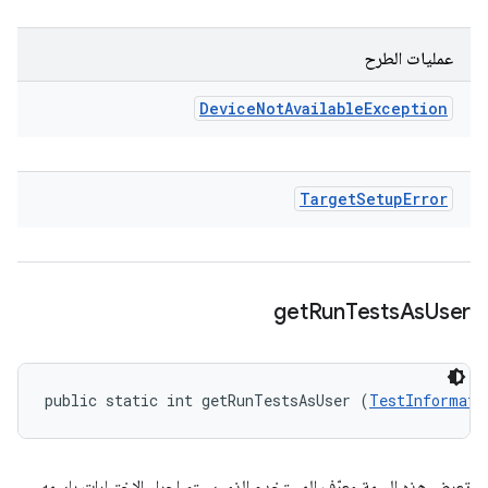
عمليات الطرح
Device
Not
Available
Exception
Target
Setup
Error
get
Run
Tests
As
User
public static int getRunTestsAsUser (
TestInformati
تعرض هذه السمة معرّف المستخدم الذي سيتم إجراء الاختبارات باسمه،