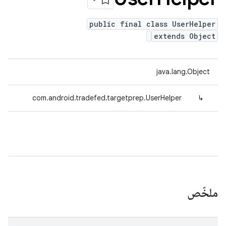
public final class UserHelper
extends Object
java.lang.Object
com.android.tradefed.targetprep.UserHelper
↳
ملخّص