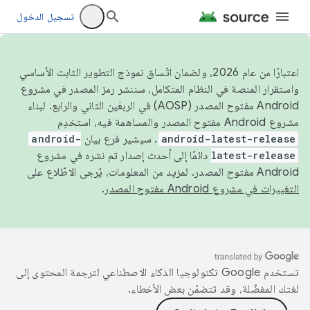
تسجيل الدخول
اعتبارًا من عام 2026، ولضمان اتّساق نموذج التطوير الثابت الأساسي
واستقرار المنصة في النظام المتكامل، سننشر رمز المصدر في مشروع
Android مفتوح المصدر (AOSP) في الربعَين الثاني والرابع. لبناء
مشروع Android مفتوح المصدر والمساهمة فيه، استخدِم
android-latest-release
. سيشير فرع بيان
android-
latest-release
دائمًا إلى أحدث إصدار تم نشره في مشروع
Android مفتوح المصدر. لمزيد من المعلومات، يُرجى الاطّلاع على
التغييرات في مشروع Android مفتوح المصدر
.
تستخدم Google تكنولوجيا الذكاء الاصطناعي لترجمة المحتوى إلى
لغتك المفضّلة، وقد تتضمّن بعض الأخطاء.