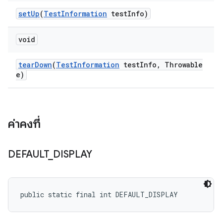
set
Up
(
Test
Information
test
Info)
void
tear
Down
(
Test
Information
test
Info
,
Throwable
e)
ค่าคงที่
DEFAULT
_
DISPLAY
public static final int DEFAULT_DISPLAY