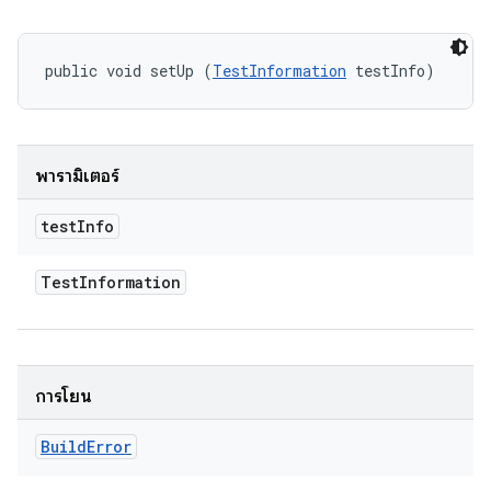
public void setUp (
TestInformation
 testInfo)
พารามิเตอร์
test
Info
Test
Information
การโยน
Build
Error