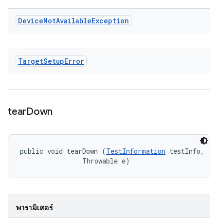
Device
Not
Available
Exception
Target
Setup
Error
tear
Down
public void tearDown (
TestInformation
 testInfo, 

                Throwable e)
พารามิเตอร์