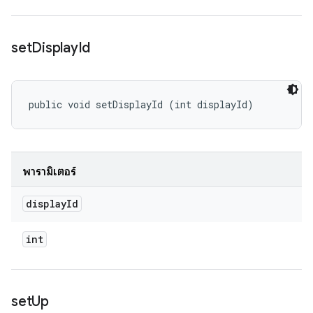
set
Display
Id
public void setDisplayId (int displayId)
พารามิเตอร์
display
Id
int
set
Up