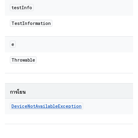
test
Info
Test
Information
e
Throwable
การโยน
Device
Not
Available
Exception